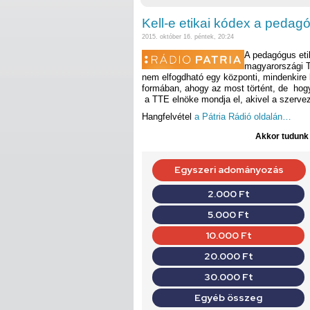
Kell-e etikai kódex a peda
2015. október 16. péntek, 20:24
A pedagógus eti
magyarországi T
nem elfogdható egy központi, mindenkire
formában, ahogy az most történt, de hogy
a TTE elnöke mondja el, akivel a szerve
Hangfelvétel
a Pátria Rádió oldalán…
Akkor tudunk d