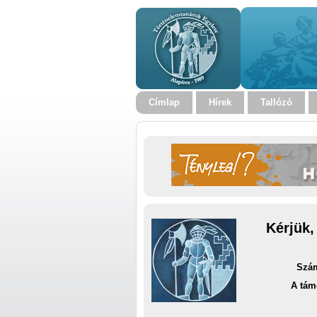
Címlap
Hírek
Tallózó
Kérjük,
Szám
A tám