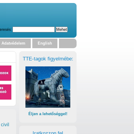
eresés:
Adatvédelem
English
TTE-tagok figyelmébe:
Éljen a lehetőséggel!
civil
Iratkozzon fel