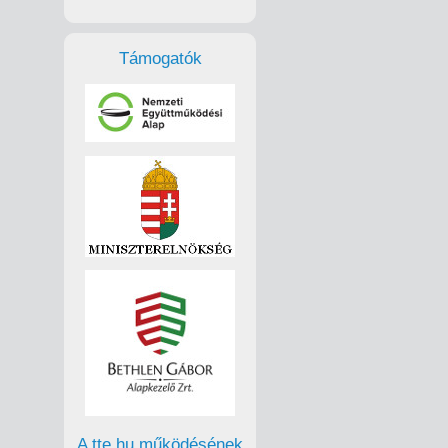
Támogatók
A tte.hu működésének