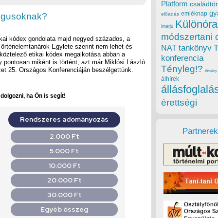
Platform
családtör
gy
emléknap
gógusoknak?
előadás
Különóra
interjú
módszertani 
kai kódex gondolata majd negyed százados, a
örténelemtanárok Egylete szerint nem lehet és
tankönyv
NAT
 köztelező etikai kódex megalkotása abban a
konferencia
 pontosan miként is történt, azt már Miklósi László
Tényleg!?
zet 25. Országos Konferenciáján beszélgettünk.
törvény
álhírek
állásfoglalá
olgozni, ha Ön is segít!
érettségi
Partnerek