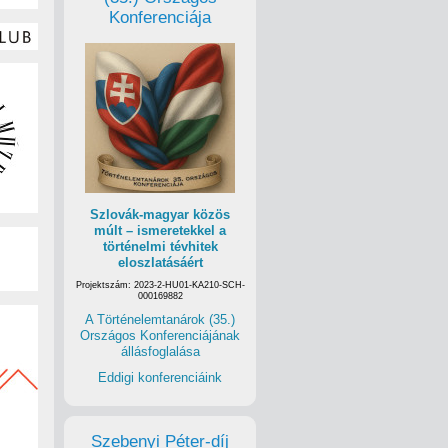
Konferenciája
Szlovák-magyar közös
múlt – ismeretekkel a
történelmi tévhitek
eloszlatásáért
Projektszám: 2023-2-HU01-KA210-SCH-
000169882
A Történelemtanárok (35.)
Országos Konferenciájának
állásfoglalása
Eddigi konferenciáink
Szebenyi Péter-díj