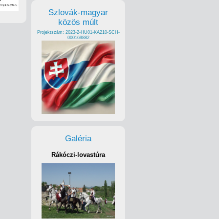
Szlovák-magyar
közös múlt
Projektszám: 2023-2-HU01-KA210-SCH-
000169882
Galéria
Rákóczi-lovastúra