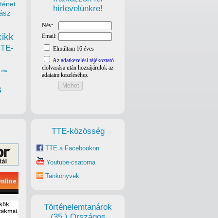
ténet
hírlevelünkre!
ász
cikk
TTE-
vita
s
TTE-közösség
TTE a Facebookon
Youtube-csatorna
Tankönyvek
Történelemtanárok
(35.) Országos