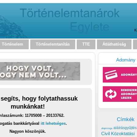
K
Történelem
Történelemtanítás
TTE
Átláthatóság
Adomány
 segíts, hogy folytathassuk
munkánkat!
laszámunk: 11705008 – 20133762.
Címkék
ogatás bankkártyával
itt lehetséges
.
aláírásgyűjtés
alapvizsga
Nagyon köszönjük.
Civil Közoktatási