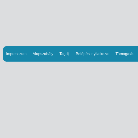
Impresszum
Alapszabály
Tagdíj
Belépési nyilatkozat
Támogatás