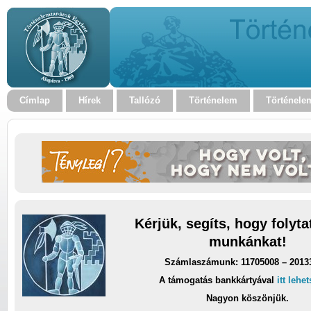
Címlap
Hírek
Tallózó
Történelem
Történele
Kérjük, segíts, hogy folyt
munkánkat!
Számlaszámunk: 11705008 – 2013
A támogatás bankkártyával
itt lehe
Nagyon köszönjük.