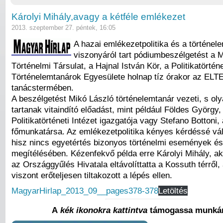
Károlyi Mihály,avagy a kétféle emlékezet
2013. szeptember 27. péntek, 16:05
A hazai emlékezetpolitika és a történe
viszonyáról tart pódiumbeszélgetést a 
Történelmi Társulat, a Hajnal István Kör, a Politikatörténe
Történelemtanárok Egyesülete holnap tíz órakor az ELT
tanácstermében.
A beszélgetést Mikó László történelemtanár vezeti, s ol
tartanak vitaindító előadást, mint például Földes György,
Politikatörténeti Intézet igazgatója vagy Stefano Bottoni
főmunkatársa. Az emlékezetpolitika kényes kérdéssé vá
hisz nincs egyetértés bizonyos történelmi események és
megítélésében. Kézenfekvő példa erre Károlyi Mihály, ak
az Országgyűlés Hivatala eltávolíttatta a Kossuth térről, 
viszont erőteljesen tiltakozott a lépés ellen.
MagyarHirlap_2013_09__pages378-378
Letöltés
A
kék ikonokra kattintva
támogassa munkán