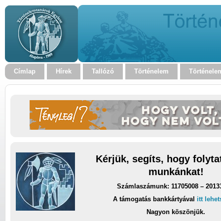
Címlap
Hírek
Tallózó
Történelem
Történele
Kérjük, segíts, hogy folyt
munkánkat!
Számlaszámunk: 11705008 – 2013
A támogatás bankkártyával
itt lehe
Nagyon köszönjük.