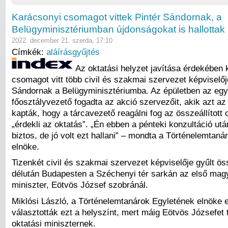
Karácsonyi csomagot vittek Pintér Sándornak, a
Belügyminisztériumban újdonságokat is hallottak
2022. december 21. szerda, 17:10
Címkék:
aláírásgyűjtés
Az oktatási helyzet javítása érdekében
csomagot vitt több civil és szakmai szervezet képviselőj
Sándornak a Belügyminisztériumba. Az épületben az egy
főosztályvezető fogadta az akció szervezőit, akik azt az
kapták, hogy a tárcavezető reagálni fog az összeállított
„érdekli az oktatás”. „Én ebben a pénteki konzultáció ut
biztos, de jó volt ezt hallani” – mondta a Történelemtan
elnöke.
Tizenkét civil és szakmai szervezet képviselője gyűlt ö
délután Budapesten a Széchenyi tér sarkán az első magy
miniszter, Eötvös József szobránál.
Miklósi László, a Történelemtanárok Egyletének elnöke 
választották ezt a helyszínt, mert máig Eötvös Józsefet t
oktatási miniszternek.