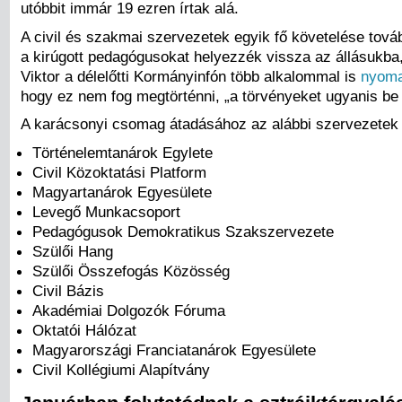
utóbbit immár 19 ezren írtak alá.
A civil és szakmai szervezetek egyik fő követelése tová
a kirúgott pedagógusokat helyezzék vissza az állásukba
Viktor a délelőtti Kormányinfón több alkalommal is
nyoma
hogy ez nem fog megtörténni, „a törvényeket ugyanis be k
A karácsonyi csomag átadásához az alábbi szervezetek 
Történelemtanárok Egylete
Civil Közoktatási Platform
Magyartanárok Egyesülete
Levegő Munkacsoport
Pedagógusok Demokratikus Szakszervezete
Szülői Hang
Szülői Összefogás Közösség
Civil Bázis
Akadémiai Dolgozók Fóruma
Oktatói Hálózat
Magyarországi Franciatanárok Egyesülete
Civil Kollégiumi Alapítvány