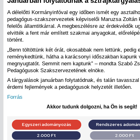
Januárban folytatódnak a sztrájktárgyalá
A délelőtti Kormányinfóval egy időben ismét egy asztalho
pedagógus-szakszervezetek képviselői Maruzsa Zoltán 
felelős államtitkárral. A megbeszélésre az érdekvédők 
elvitték a fent már említett szakmai anyagokat, előrelé
történt.
„Benn töltöttünk két órát, okosabbak nem lettünk, pedig e
reménykedtünk, hátha a karácsonyi időszakban kapunk 
megnyugtatót. Semmit nem kaptunk” – mondta Szabó Zs
Pedagógusok Szakszervezetének elnöke.
A tárgyalások januárban folytatódnak, és talán tavassza
érdemi fejlemények a pedagógusok helyzetét illetően.
Forrás
Akkor tudunk dolgozni, ha Ön is segít!