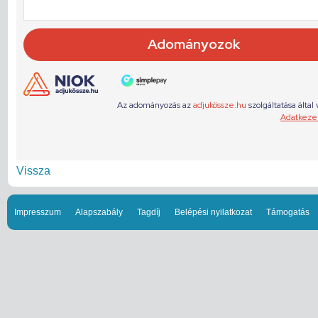
Vissza
Impresszum
Alapszabály
Tagdíj
Belépési nyilatkozat
Támogatás