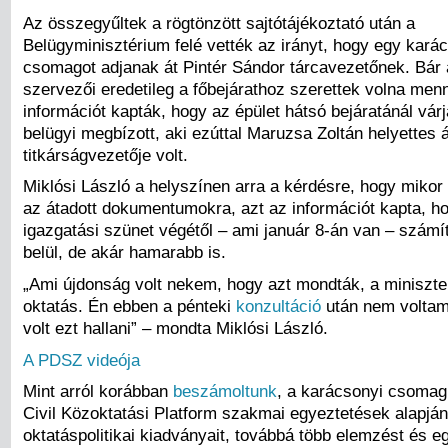
Az összegyűltek a rögtönzött sajtótájékoztató után a
Belügyminisztérium felé vették az irányt, hogy egy kará
csomagot adjanak át Pintér Sándor tárcavezetőnek. Bá
szervezői eredetileg a főbejárathoz szerettek volna menn
információt kapták, hogy az épület hátsó bejáratánál vár
belügyi megbízott, aki ezúttal Maruzsa Zoltán helyettes 
titkárságvezetője volt.
Miklósi László a helyszínen arra a kérdésre, hogy mikor
az átadott dokumentumokra, azt az információt kapta, h
igazgatási szünet végétől – ami január 8-án van – szám
belül, de akár hamarabb is.
„Ami újdonság volt nekem, hogy azt mondták, a miniszter
oktatás. Én ebben a pénteki
konzultáció
után nem voltam 
volt ezt hallani” – mondta Miklósi László.
A PDSZ videója
Mint arról korábban
beszámoltunk
, a karácsonyi csomag
Civil Közoktatási Platform szakmai egyeztetések alapján
oktatáspolitikai kiadványait, továbbá több elemzést és egy