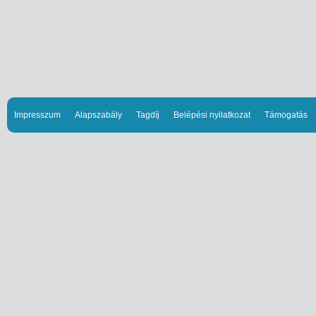
Impresszum
Alapszabály
Tagdíj
Belépési nyilatkozat
Támogatás