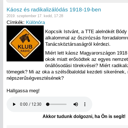
Káosz és radikalizálódás 1918-19-ben
2019. szeptember 17. kedd, 17:28
Címkék:
Különóra
Kopcsik Istvánt, a TTE alelnökét Bódy
alkalommal az őszirózsás forradalomró
Tanácsköztársaságról kérdezi.
Miért lett káosz Magyarországon 1918
okok miatt erősödtek az egyes nemze
önállósodási törekvései? Miért radikal
tömegek? Mi az oka a szélsőbaloldal kezdeti sikerének,
népszerűségvesztésének?
Hallgassa meg!
Akkor tudunk dolgozni, ha Ön is segít!