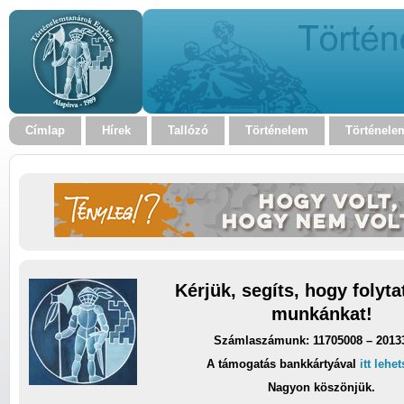
Címlap
Hírek
Tallózó
Történelem
Történele
Kérjük, segíts, hogy folyt
munkánkat!
Számlaszámunk: 11705008 – 2013
A támogatás bankkártyával
itt lehe
Nagyon köszönjük.