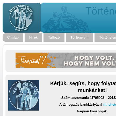
Címlap
Hírek
Tallózó
Történelem
Történele
Kérjük, segíts, hogy folyt
munkánkat!
Számlaszámunk: 11705008 – 2013
A támogatás bankkártyával
itt lehe
Nagyon köszönjük.