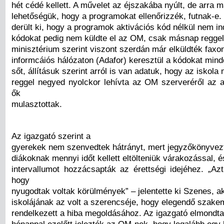
hét cédé kellett. A művelet az éjszakába nyúlt, de arra 
lehetőségük, hogy a programokat ellenőrizzék, futnak-e.
derült ki, hogy a programok aktivációs kód nélkül nem in
kódokat pedig nem küldte el az OM, csak másnap reggel.
minisztérium szerint viszont szerdán már elküldték faxo
informcáiós hálózaton (Adafor) keresztül a kódokat mind
sőt, állításuk szerint arról is van adatuk, hogy az iskola
reggel negyed nyolckor lehívta az OM szerveréről az a
ők
mulasztottak.
Az igazgató szerint a
gyerekek nem szenvedtek hátrányt, mert jegyzőkönyvez
diákoknak mennyi időt kellett eltölteniük várakozással, é
intervallumot hozzácsapták az érettségi idejéhez. „
hogy
nyugodtak voltak körülmények” – jelentette ki Szenes, ak
iskolájának az volt a szerencséje, hogy elegendő szake
rendelkezett a hiba megoldásához. Az igazgató elmondta
hónappal ezelőtt jelezték az OM-nek, hogy legalább egy 