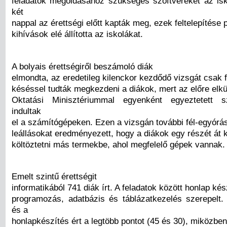
feladatok megoldásához szükséges szoftvereket az is
két
nappal az érettségi előtt kapták meg, ezek feltelepítése
kihívások elé állította az iskolákat.
A bolyais érettségiről beszámoló diák
elmondta, az eredetileg kilenckor kezdődő vizsgát csak 
késéssel tudták megkezdeni a diákok, mert az előre elkü
Oktatási Minisztériummal egyenként egyeztetett 
indultak
el a számítógépeken. Ezen a vizsgán további fél-egyórá
leállásokat eredményezett, hogy a diákok egy részét át k
költöztetni más termekbe, ahol megfelelő gépek vannak.
Emelt szintű érettségit
informatikából 741 diák írt. A feladatok között honlap kés
programozás, adatbázis és táblázatkezelés szerepelt
és a
honlapkészítés ért a legtöbb pontot (45 és 30), miközben