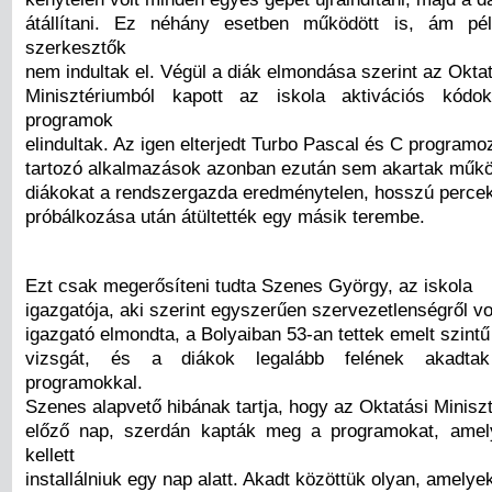
átállítani. Ez néhány esetben működött is, ám p
szerkesztők
nem indultak el. Végül a diák elmondása szerint az Okta
Minisztériumból kapott az iskola aktivációs kódo
programok
elindultak. Az igen elterjedt Turbo Pascal és C program
tartozó alkalmazások azonban ezután sem akartak működ
diákokat a rendszergazda eredménytelen, hosszú percek
próbálkozása után átültették egy másik terembe.
Ezt csak megerősíteni tudta Szenes György, az iskola
igazgatója, aki szerint egyszerűen szervezetlenségről vo
igazgató elmondta, a Bolyaiban 53-an tettek emelt szintű
vizsgát, és a diákok legalább felének akadta
programokkal.
Szenes alapvető hibának tartja, hogy az Oktatási Minisz
előző nap, szerdán kapták meg a programokat, amel
kellett
installálniuk egy nap alatt. Akadt közöttük olyan, amelye