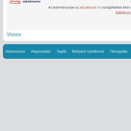
Vissza
Impresszum
Alapszabály
Tagdíj
Belépési nyilatkozat
Támogatás