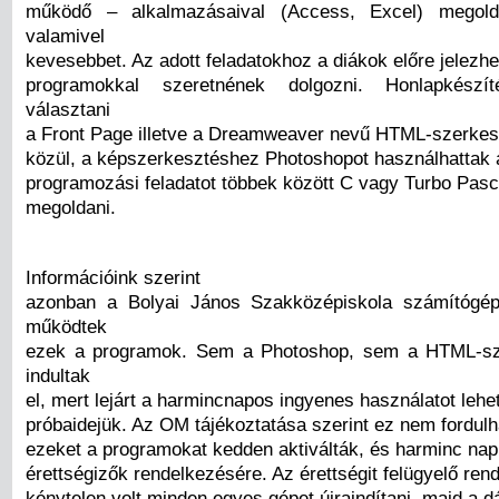
működő – alkalmazásaival (Access, Excel) megold
valamivel
kevesebbet. Az adott feladatokhoz a diákok előre jelezhe
programokkal szeretnének dolgozni. Honlapkészít
választani
a Front Page illetve a Dreamweaver nevű HTML-szerke
közül, a képszerkesztéshez Photoshopot használhattak 
programozási feladatot többek között C vagy Turbo Pasca
megoldani.
Információink szerint
azonban a Bolyai János Szakközépiskola számítógé
működtek
ezek a programok. Sem a Photoshop, sem a HTML-s
indultak
el, mert lejárt a harmincnapos ingyenes használatot lehe
próbaidejük. Az OM tájékoztatása szerint ez nem fordulha
ezeket a programokat kedden aktiválták, és harminc napi
érettségizők rendelkezésére. Az érettségit felügyelő re
kénytelen volt minden egyes gépet újraindítani, majd a 