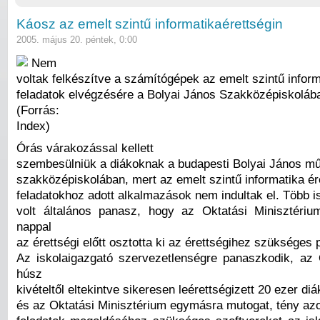
Káosz az emelt szintű informatikaérettségin
2005. május 20. péntek, 0:00
Nem
voltak felkészítve a számítógépek az emelt szintű inform
feladatok elvégzésére a Bolyai János Szakközépiskoláb
(Forrás:
Index)
Órás várakozással kellett
szembesülniük a diákoknak a budapesti Bolyai János m
szakközépiskolában, mert az emelt szintű informatika ér
feladatokhoz adott alkalmazások nem indultak el. Több i
volt általános panasz, hogy az Oktatási Minisztéri
nappal
az érettségi előtt osztotta ki az érettségihez szükséges
Az iskolaigazgató szervezetlenségre panaszkodik, az 
húsz
kivételtől eltekintve sikeresen leérettségizett 20 ezer diá
és az Oktatási Minisztérium egymásra mutogat, tény az