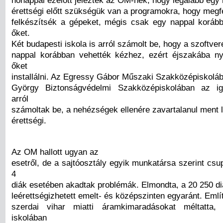
érettségi előtt szükségük van a programokra, hogy megf
felkészítsék a gépeket, mégis csak egy nappal korá
őket.
Két budapesti iskola is arról számolt be, hogy a szoftve
nappal korábban vehették kézhez, ezért éjszakába n
őket
installálni. Az Egressy Gábor Műszaki Szakközépiskolá
György Biztonságvédelmi Szakközépiskolában az ig
arról
számoltak be, a nehézségek ellenére zavartalanul ment l
érettségi.
Az OM hallott ugyan az
esetről, de a sajtóosztály egyik munkatársa szerint csu
4
diák esetében akadtak problémák. Elmondta, a 20 250 di
leérettségizhetett emelt- és középszinten egyaránt. Emlí
szerdai vihar miatti áramkimaradásokat méltatta
iskolában