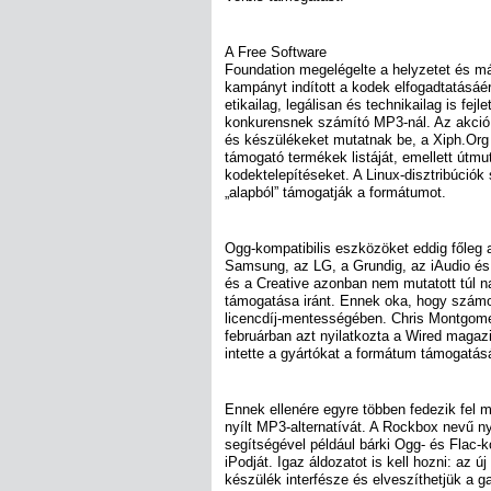
A Free Software
Foundation megelégelte a helyzetet és 
kampányt indított a kodek elfogadtatásá
etikailag, legálisan és technikailag is fej
konkurensnek számító MP3-nál. Az akció
és készülékeket mutatnak be, a Xiph.Org
támogató termékek listáját, emellett útmut
kodektelepítéseket. A Linux-disztribúciók s
„alapból” támogatják a formátumot.
Ogg-kompatibilis eszközöket eddig főleg a
Samsung, az LG, a Grundig, az iAudio és
és a Creative azonban nem mutatott túl n
támogatása iránt. Ennek oka, hogy számo
licencdíj-mentességében. Chris Montgome
februárban azt nyilatkozta a Wired maga
intette a gyártókat a formátum támogatásá
Ennek ellenére egyre többen fedezik fel
nyílt MP3-alternatívát. A Rockbox nevű n
segítségével például bárki Ogg- és Flac-k
iPodját. Igaz áldozatot is kell hozni: az ú
készülék interfésze és elveszíthetjük a ga