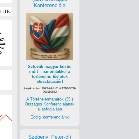
Konferenciája
Szlovák-magyar közös
múlt – ismeretekkel a
történelmi tévhitek
eloszlatásáért
Projektszám: 2023-2-HU01-KA210-SCH-
000169882
A Történelemtanárok (35.)
Országos Konferenciájának
állásfoglalása
Eddigi konferenciáink
Szebenyi Péter-díj