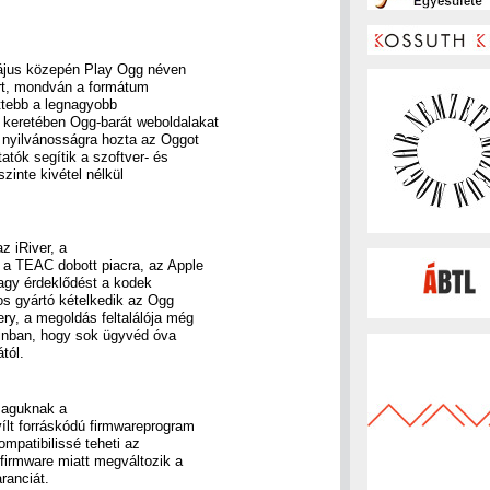
május közepén Play Ogg néven
ért, mondván a formátum
lettebb a legnagyobb
 keretében Ogg-barát weboldalakat
 nyilvánosságra hozta az Oggot
atók segítik a szoftver- és
zinte kivétel nélkül
z iRiver, a
 a TEAC dobott piacra, az Apple
agy érdeklődést a kodek
s gyártó kételkedik az Ogg
ry, a megoldás feltalálója még
zinban, hogy sok ügyvéd óva
tól.
 maguknak a
yílt forráskódú firmwareprogram
ompatibilissé teheti az
j firmware miatt megváltozik a
ranciát.