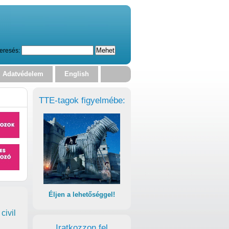
eresés:
Adatvédelem
English
TTE-tagok figyelmébe:
Éljen a lehetőséggel!
civil
Iratkozzon fel