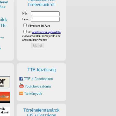
ténet
hírlevelünkre!
ász
cikk
TTE-
vita
s
TTE-közösség
TTE a Facebookon
Youtube-csatorna
Tankönyvek
Történelemtanárok
(35.) Országos