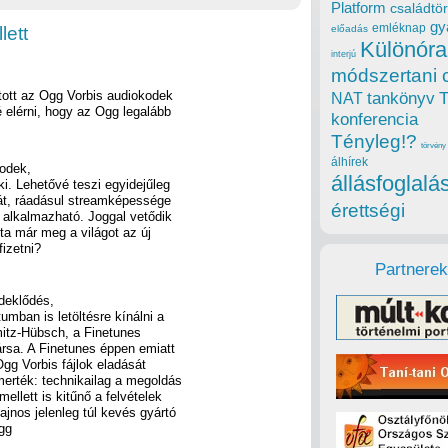
Platform
családtör
gy
emléknap
ett
előadás
Különóra
interjú
módszertani 
tott az Ogg Vorbis audiokodek
tankönyv
NAT
é elérni, hogy az Ogg legalább
konferencia
Tényleg!?
törvény
álhírek
kodek,
állásfoglalá
ki. Lehetővé teszi egyidejűleg
tát, ráadásul streamképessége
érettségi
 alkalmazható. Joggal vetődik
tta már meg a világot az új
fizetni?
Partnerek
rdeklődés,
umban is letöltésre kínálni a
mitz-Hübsch, a Finetunes
rsa. A Finetunes éppen emiatt
Ogg Vorbis fájlok eladását
erték: technikailag a megoldás
ellett is kitűnő a felvételek
jnos jelenleg túl kevés gyártó
Ogg