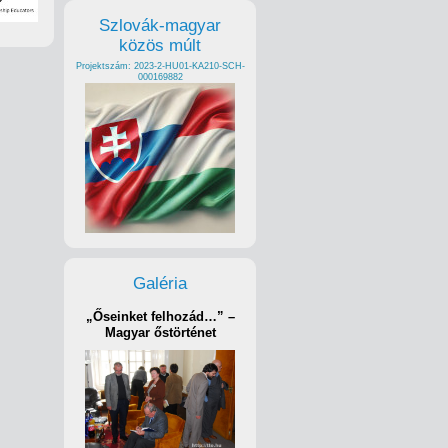
Szlovák-magyar
közös múlt
Projektszám: 2023-2-HU01-KA210-SCH-
000169882
Galéria
„Őseinket felhozád…” –
Magyar őstörténet