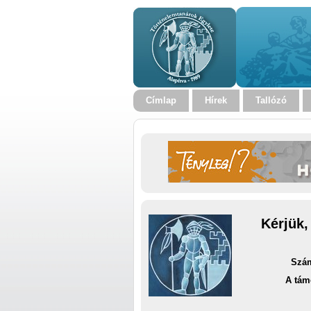
Címlap
Hírek
Tallózó
Kérjük,
Szám
A tám