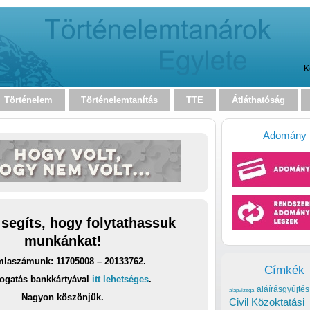
K
Történelem
Történelemtanítás
TTE
Átláthatóság
Adomány
 segíts, hogy folytathassuk
munkánkat!
laszámunk: 11705008 – 20133762.
Címkék
ogatás bankkártyával
itt lehetséges
.
aláírásgyűjtés
alapvizsga
Nagyon köszönjük.
Civil Közoktatási