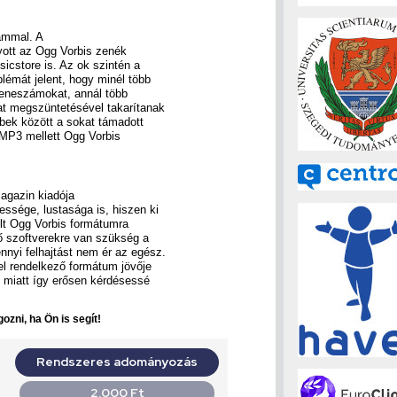
ámmal. A
yott az Ogg Vorbis zenék
sicstore is. Az ok szintén a
blémát jelent, hogy minél több
zeneszámokat, annál több
at megszüntetésével takarítanak
bbek között a sokat támadott
 MP3 mellett Ogg Vorbis
magazin kiadója
essége, lustasága is, hiszen ki
lt Ogg Vorbis formátumra
lő szoftverekre van szükség a
nnyi felhajtást nem ér az egész.
el rendelkező formátum jövője
 miatt így erősen kérdésessé
ozni, ha Ön is segít!