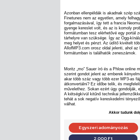
Azonban ellenpéldák is akadnak szép sz
Finetunes nem az egyetlen, amely felhag
forgalmazásával, így tett a francia Neomu
gyenge kereslet volt, és az is komoly pro
formátumban tesz elérhetővé egy portál 
tárhelyre van szüksége. Így az Ogg-kínál
meg helyet és pénzt. Az üdítő kivételt tö
AllofMP3.com orosz oldal jelenti, ahol az
formátumban is találhatók zeneszámok.
Moritz „mo” Sauer író és a Phlow online 
szerint gondot jelent az emberek kényelm
akar több száz vagy több ezer MP3-as fáj
átkonvertálni? Ez időbe telik, és megfele
művelethez. Sokan ezért úgy gondolják, e
A kétségkívül kitűnő technikai jellemzőkk
tehát a sok negatív kereskedelmi tényező
válhat.
Akkor tudunk dolg