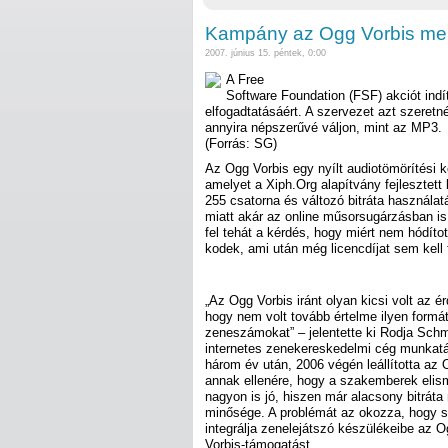
Kampány az Ogg Vorbis mell
2007. június 15. péntek, 0:00
A Free
Software Foundation (FSF) akciót indí
elfogadtatásáért. A szervezet azt szeretn
annyira népszerűvé váljon, mint az MP3.
(Forrás: SG)
Az Ogg Vorbis egy nyílt audiotömörítési 
amelyet a Xiph.Org alapítvány fejlesztett 
255 csatorna és változó bitráta használa
miatt akár az online műsorsugárzásban is
fel tehát a kérdés, hogy miért nem hódíto
kodek, ami után még licencdíjat sem kell 
„Az Ogg Vorbis iránt olyan kicsi volt az é
hogy nem volt tovább értelme ilyen formát
zeneszámokat” – jelentette ki Rodja Sch
internetes zenekereskedelmi cég munkatá
három év után, 2006 végén leállította az 
annak ellenére, hogy a szakemberek elism
nagyon is jó, hiszen már alacsony bitráta m
minősége. A problémát az okozza, hogy sa
integrálja zenelejátszó készülékeibe az 
Vorbis-támogatást.