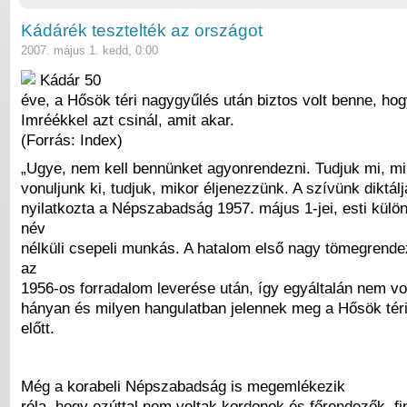
Kádárék tesztelték az országot
2007. május 1. kedd, 0:00
Kádár 50
éve, a Hősök téri nagygyűlés után biztos volt benne, ho
Imréékkel azt csinál, amit akar.
(Forrás: Index)
„Ugye, nem kell bennünket agyonrendezni. Tudjuk mi, mi
vonuljunk ki, tudjuk, mikor éljenezzünk. A szívünk diktál
nyilatkozta a Népszabadság 1957. május 1-jei, esti kül
név
nélküli csepeli munkás. A hatalom első nagy tömegrende
az
1956-os forradalom leverése után, így egyáltalán nem vo
hányan és milyen hangulatban jelennek meg a Hősök téri
előtt.
Még a korabeli Népszabadság is megemlékezik
róla, hogy ezúttal nem voltak kordonok és főrendezők, f