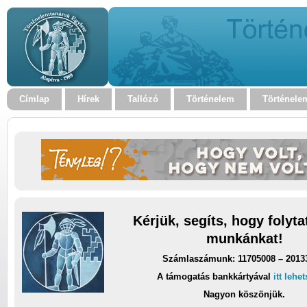
Címlap
Hírek
Tallózó
Történelem
Történele
Kérjük, segíts, hogy folyt
munkánkat!
Számlaszámunk: 11705008 – 2013
A támogatás bankkártyával
itt lehe
Nagyon köszönjük.