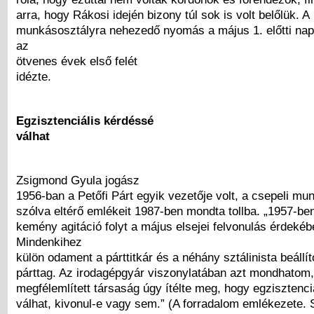
arra, hogy Rákosi idején bizony túl sok is volt belőlük. A
munkásosztályra nehezedő nyomás a május 1. előtti na
az
ötvenes évek első felét
idézte.
Egzisztenciális kérdéssé
válhat
Zsigmond Gyula jogász
1956-ban a Petőfi Párt egyik vezetője volt, a csepeli m
szólva eltérő emlékeit 1987-ben mondta tollba. „1957-ben
kemény agitáció folyt a május elsejei felvonulás érdekéb
Mindenkihez
külön odament a párttitkár és a néhány sztálinista beállí
párttag. Az irodagépgyár viszonylatában azt mondhatom,
megfélemlített társaság úgy ítélte meg, hogy egzisztenci
válhat, kivonul-e vagy sem.” (A forradalom emlékezete.