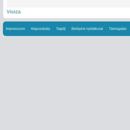
Vissza
Impresszum
Alapszabály
Tagdíj
Belépési nyilatkozat
Támogatás