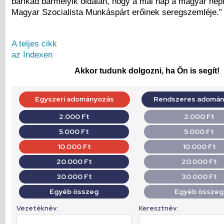
barikád bármelyik oldalán, hogy a mai nap a magyar nép
Magyar Szocialista Munkáspárt erőinek seregszemléje.”
A teljes cikk
az Indexen
Akkor tudunk dolgozni, ha Ön is segít!