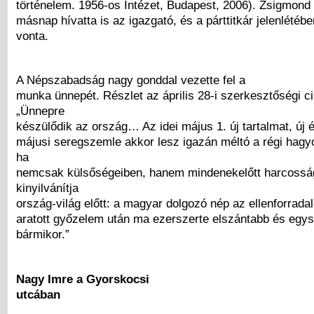
történelem. 1956-os Intézet, Budapest, 2006). Zsigmond 
másnap hívatta is az igazgató, és a párttitkár jelenlétéb
vonta.
A Népszabadság nagy gonddal vezette fel a
munka ünnepét. Részlet az április 28-i szerkesztőségi ci
„Ünnepre
készülődik az ország… Az idei május 1. új tartalmat, új é
májusi seregszemle akkor lesz igazán méltó a régi hag
ha
nemcsak külsőségeiben, hanem mindenekelőtt harcoss
kinyilvánítja
ország-világ előtt: a magyar dolgozó nép az ellenforradal
aratott győzelem után ma ezerszerte elszántabb és egy
bármikor.”
Nagy Imre a Gyorskocsi
utcában