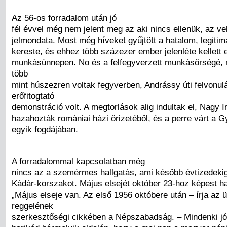
Az 56-os forradalom után jó
fél évvel még nem jelent meg az aki nincs ellenük, az v
jelmondata. Most még híveket gyűjtött a hatalom, legitim
kereste, és ehhez több százezer ember jelenléte kellett 
munkásünnepen. No és a felfegyverzett munkásőrségé, 
több
mint húszezren voltak fegyverben, Andrássy úti felvonul
erőfitogtató
demonstráció volt. A megtorlások alig indultak el, Nagy 
hazahozták romániai házi őrizetéből, és a perre várt a G
egyik fogdájában.
A forradalommal kapcsolatban még
nincs az a szemérmes hallgatás, ami később évtizedekig
Kádár-korszakot. Május elsejét október 23-hoz képest h
„Május elseje van. Az első 1956 októbere után – írja az 
reggelének
szerkesztőségi cikkében a Népszabadság. – Mindenki jól 