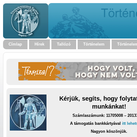
Címlap
Hírek
Tallózó
Történelem
Történele
Kérjük, segíts, hogy folyt
munkánkat!
Számlaszámunk: 11705008 – 2013
A támogatás bankkártyával
itt lehe
Nagyon köszönjük.