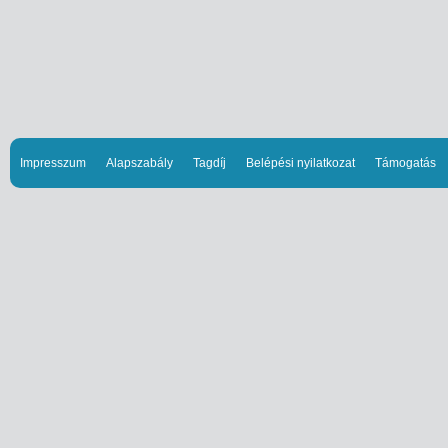
Impresszum
Alapszabály
Tagdíj
Belépési nyilatkozat
Támogatás