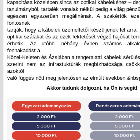
kapacitása közelében sincs az optikai kábelekéhez – der
tanulmányból, tartalék vonalak nélkül pedig a világ pénzü
egészen egyszerűen megállnának. A szakértők eze
fontosnak
tartják, hogy a kábelek üzemeltetői készüljenek fel arra,
optikai szálakat és az ezek fektetését végző hajókat te
érhetik. Az utóbbi néhány évben számos alkal
fennakadást a
Közel-Keleten és Ázsiában a tengeralatti kábelek sérülés
szerint nem az infrastuktúrák megbízhatósága csök
azoktól
való függés nőtt meg jelentősen az elmúlt években.&nbs
Akkor tudunk dolgozni, ha Ön is segít!