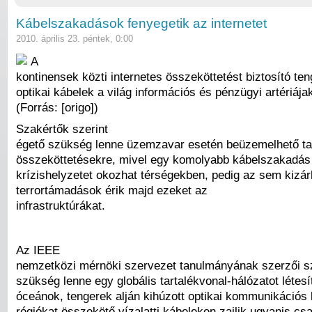
Kábelszakadások fenyegetik az internetet
2010. április 23. péntek, 0:00
A
kontinensek közti internetes összeköttetést biztosító teng
optikai kábelek a világ információs és pénzügyi artériáj
(Forrás: [origo])
Szakértők szerint
égető szükség lenne üzemzavar esetén beüzemelhető ta
összeköttetésekre, mivel egy komolyabb kábelszakadá
krízishelyzetet okozhat térségekben, pedig az sem kizár
terrortámadások érik majd ezeket az
infrastruktúrákat.
Az IEEE
nemzetközi mérnöki szervezet tanulmányának szerzői sz
szükség lenne egy globális tartalékvonal-hálózatot létesí
óceánok, tengerek alján kihúzott optikai kommunikációs
régiókat összekötő vízalatti kábeleken zajlik ugyanis 