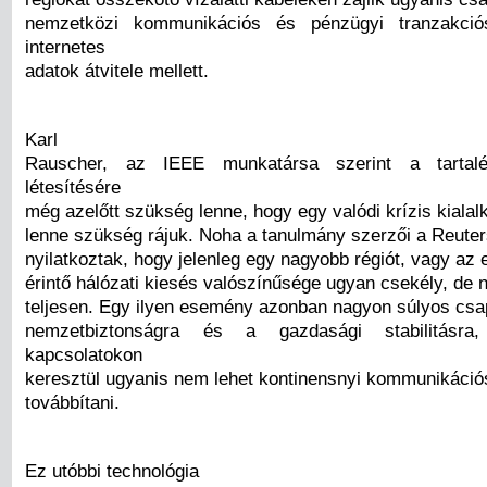
nemzetközi kommunikációs és pénzügyi tranzakció
internetes
adatok átvitele mellett.
Karl
Rauscher, az IEEE munkatársa szerint a tartalé
létesítésére
még azelőtt szükség lenne, hogy egy valódi krízis kiala
lenne szükség rájuk. Noha a tanulmány szerzői a Reute
nyilatkoztak, hogy jelenleg egy nagyobb régiót, vagy az 
érintő hálózati kiesés valószínűsége ugyan csekély, de 
teljesen. Egy ilyen esemény azonban nagyon súlyos csa
nemzetbiztonságra és a gazdasági stabilitásr
kapcsolatokon
keresztül ugyanis nem lehet kontinensnyi kommunikáció
továbbítani.
Ez utóbbi technológia