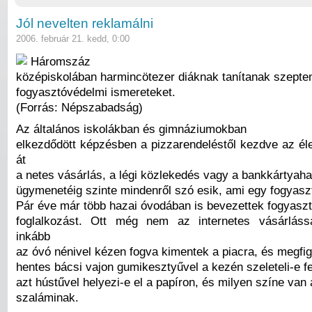
Jól nevelten reklamálni
2006. február 21. kedd, 0:00
Háromszáz
középiskolában harmincötezer diáknak tanítanak szepte
fogyasztóvédelmi ismereteket.
(Forrás: Népszabadság)
Az általános iskolákban és gimnáziumokban
elkezdődött képzésben a pizzarendeléstől kezdve az éle
át
a netes vásárlás, a légi közlekedés vagy a bankkártyaha
ügymenetéig szinte mindenről szó esik, ami egy fogyaszt
Pár éve már több hazai óvodában is bevezettek fogyasz
foglalkozást. Ott még nem az internetes vásárlássa
inkább
az óvó nénivel kézen fogva kimentek a piacra, és megfig
hentes bácsi vajon gumikesztyűvel a kezén szeleteli-e fe
azt hústűvel helyezi-e el a papíron, és milyen színe van
szaláminak.