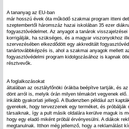
A tananyag az EU-ban
már hosszú évek óta működő szakmai program itteni deb
szeptembertől háromszáz hazai iskolában 35 ezer diákna
fogyasztóvédelmet. Az anyagot a tanárok visszajelzései 
korrigálják, ha szükséges, és a magyar viszonyokhoz ill
szervezésében elkezdődött egy akkreditált fogyasztóvéd
tanártovábbképzés is, ahol a szakmai anyagok mellett az
fogyasztóvédelmi program kidolgozásához is kapnak ötle
résztvevők.
A foglalkozásokat
általában az osztályfőnöki órákba beépítve tartják, és a
dönt arról is, melyik órán milyen témakört vegyenek elő.
inkább gyakorlati jellegű. A Budenzben például azt kapták
gyerekek, hogy tervezzenek egy terméket, és próbálják 
társaiknak, így a pult másik oldalára kerülve maguk is m
hogy egy eladó miként próbál érvényesülni. A diákok rekl
megtanulnak. Itthon még jellemző, hogy a reklamálást k