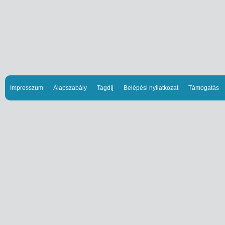
Impresszum
Alapszabály
Tagdíj
Belépési nyilatkozat
Támogatás