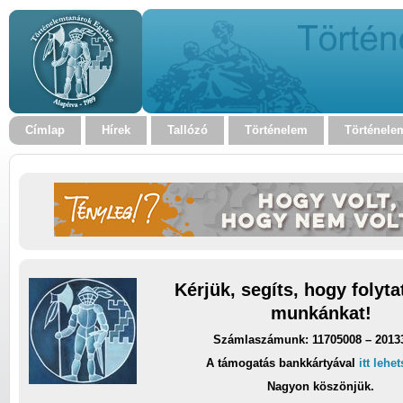
Címlap
Hírek
Tallózó
Történelem
Történele
Kérjük, segíts, hogy folyt
munkánkat!
Számlaszámunk: 11705008 – 2013
A támogatás bankkártyával
itt lehe
Nagyon köszönjük.