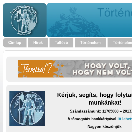
Címlap
Hírek
Tallózó
Történelem
Történele
Kérjük, segíts, hogy folyt
munkánkat!
Számlaszámunk: 11705008 – 2013
A támogatás bankkártyával
itt lehe
Nagyon köszönjük.