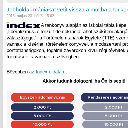
Jobboldali mániákat vetít vissza a múltba a törik
2016. május 23. hétfő, 15:02
A tankönyv alapján az iskolai tábla képe 
„liberalizmus=eltorzult demokrácia, ahol szűkíteni akarjá
választójogot”: a Történelemtanárok Egylete (TTE) szeri
vannak a kísérleti történelemkönyvvel, a módszertani p
pontatlanságokon, fogalmi zavarokon kívül régi tévhitek 
torzítások is vannak a szövegben.
Bővebben
az Index oldalán…
Akkor tudunk dolgozni, ha Ön is segít!