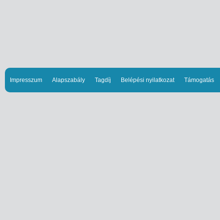
Impresszum
Alapszabály
Tagdíj
Belépési nyilatkozat
Támogatás