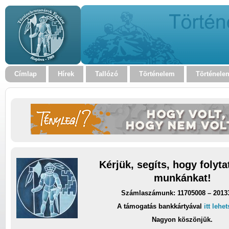
Címlap
Hírek
Tallózó
Történelem
Történele
Kérjük, segíts, hogy folyt
munkánkat!
Számlaszámunk: 11705008 – 2013
A támogatás bankkártyával
itt lehe
Nagyon köszönjük.