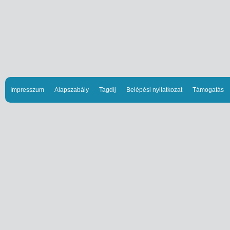
Impresszum
Alapszabály
Tagdíj
Belépési nyilatkozat
Támogatás