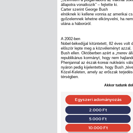
állapotra vonatkozik” – fejtette ki.
Carter szerint George Bush
elnöknek ki kellene vonnia az amerikai cs
győzelemnek lehetne elkönyvelni, ha nem
utána a háborúról.
A 2002-ben
Nobel-békedíjjal kitüntetett, 82 éves volt
először lepte meg a közvéleményt azzal, 
Bush ellen. Októberben azért a „merev állá
republikánus kormányt, hogy nem hajlandó
Phenjannal az észak-koreai nukleáris vá
nyáron pedig kijelentette, hogy Bush „téves
Közel-Keleten, amely az erőszak terjedés
térségben.
Akkor tudunk dolg