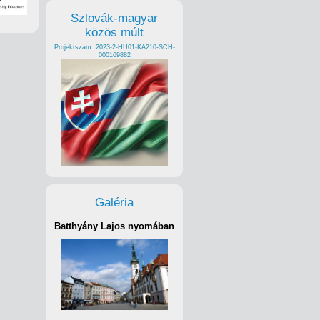
Szlovák-magyar
közös múlt
Projektszám: 2023-2-HU01-KA210-SCH-
000169882
Galéria
Batthyány Lajos nyomában