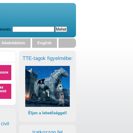
eresés:
Adatvédelem
English
TTE-tagok figyelmébe:
Éljen a lehetőséggel!
civil
Iratkozzon fel