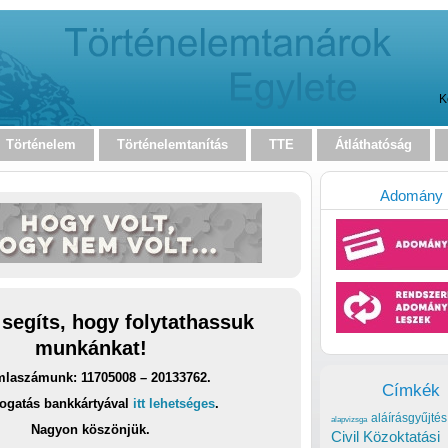
K
Történelem
Történelemtanítás
TTE
Átláthatóság
Adomány
 segíts, hogy folytathassuk
munkánkat!
laszámunk: 11705008 – 20133762.
Címkék
ogatás bankkártyával
itt lehetséges
.
aláírásgyűjtés
alapvizsga
Nagyon köszönjük.
Civil Közoktatási