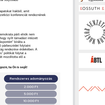
apatokat Irakból, amit
zetközi konferenciát rendeznének
 demokrata párti elnök nem
hogy nyílt támadást intézett
spontért” bírálta a
 párbeszédet folytatni
lság rendezése érdekében. A
” politikát folytat a
ét mozdította elő a
ozni, ha Ön is segít!