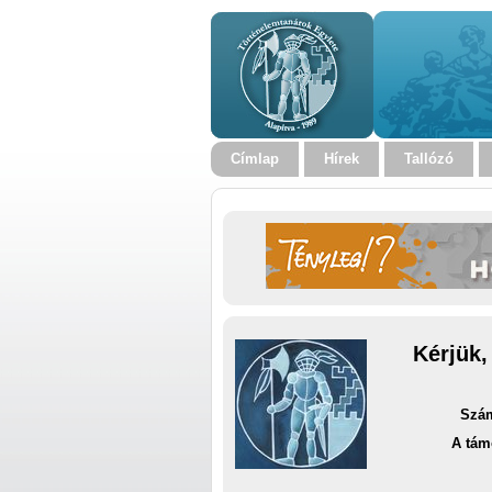
Címlap
Hírek
Tallózó
Kérjük,
Szám
A tám