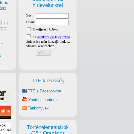
ténet
hírlevelünkre!
ász
cikk
TTE-
vita
s
TTE-közösség
TTE a Facebookon
Youtube-csatorna
Tankönyvek
Történelemtanárok
(35.) Országos