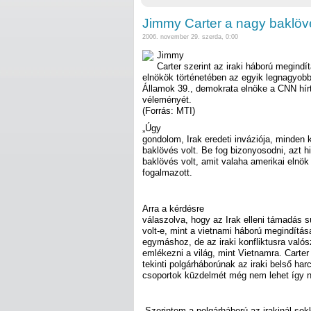
Jimmy Carter a nagy baklövé
2006. november 29. szerda, 0:00
Jimmy
Carter szerint az iraki háború megindí
elnökök történetében az egyik legnagyobb
Államok 39., demokrata elnöke a CNN hírte
véleményét.
(Forrás: MTI)
„Úgy
gondolom, Irak eredeti inváziója, minden
baklövés volt. Be fog bizonyosodni, azt 
baklövés volt, amit valaha amerikai elnök 
fogalmazott.
Arra a kérdésre
válaszolva, hogy az Irak elleni támadás sú
volt-e, mint a vietnami háború megindítása,
egymáshoz, de az iraki konfliktusra való
emlékezni a világ, mint Vietnamra. Carter
tekinti polgárháborúnak az iraki belső ha
csoportok küzdelmét még nem lehet így n
„Szerintem a polgárháború az irakinál sok