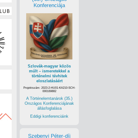
Konferenciája
Szlovák-magyar közös
múlt – ismeretekkel a
történelmi tévhitek
eloszlatásáért
Projektszám: 2023-2-HU01-KA210-SCH-
000169882
A Történelemtanárok (35.)
Országos Konferenciájának
állásfoglalása
Eddigi konferenciáink
Szebenyi Péter-díj