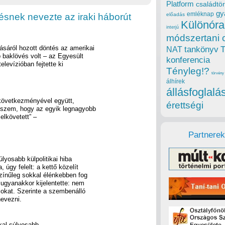
Platform
családtör
gy
emléknap
snek nevezte az iraki háborút
előadás
Különóra
interjú
módszertani 
tásáról hozott döntés az amerikai
tankönyv
NAT
 baklövés volt – az Egyesült
konferencia
levízióban fejtette ki
Tényleg!?
törvény
álhírek
állásfoglalá
 következményével együtt,
érettségi
hiszem, hogy az egyik legnagyobb
elkövetett” –
Partnerek
lyosabb külpolitikai hiba
 úgy felelt: a kettő közelít
színűleg sokkal élénkebben fog
 ugyanakkor kijelentette: nem
rcokat. Szerinte a szembenálló
evezni.
kal súlyosabb