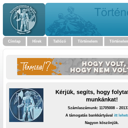
Címlap
Hírek
Tallózó
Történelem
Történele
Kérjük, segíts, hogy folyt
munkánkat!
Számlaszámunk: 11705008 – 2013
A támogatás bankkártyával
itt lehe
Nagyon köszönjük.