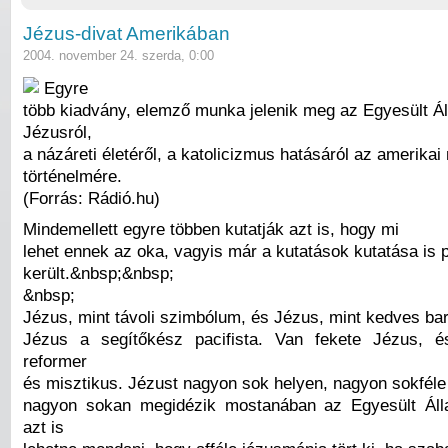
Jézus-divat Amerikában
2004. november 24. szerda, 0:00
Egyre
több kiadvány, elemző munka jelenik meg az Egyesült Á
Jézusról,
a názáreti életéről, a katolicizmus hatásáról az amerikai
történelmére.
(Forrás: Rádió.hu)
Mindemellett egyre többen kutatják azt is, hogy mi
lehet ennek az oka, vagyis már a kutatások kutatása is 
került.&nbsp;&nbsp;
&nbsp;
Jézus, mint távoli szimbólum, és Jézus, mint kedves bar
Jézus a segítőkész pacifista. Van fekete Jézus, é
reformer
és misztikus. Jézust nagyon sok helyen, nagyon sokfél
nagyon sokan megidézik mostanában az Egyesült Áll
azt is