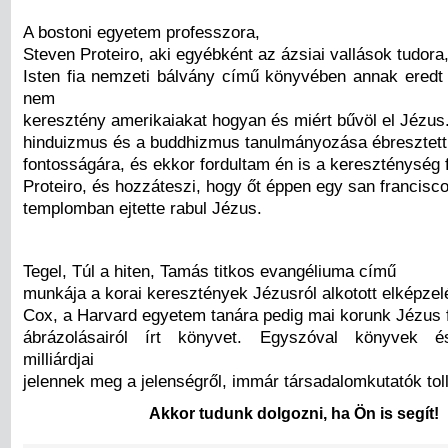
A bostoni egyetem professzora,
Steven Proteiro, aki egyébként az ázsiai vallások tudora
Isten fia nemzeti bálvány című könyvében annak ered
nem
keresztény amerikaiakat hogyan és miért bűvöl el Jézus
hinduizmus és a buddhizmus tanulmányozása ébresztett
fontosságára, és ekkor fordultam én is a kereszténység fe
Proteiro, és hozzáteszi, hogy őt éppen egy san francisco
templomban ejtette rabul Jézus.
Tegel, Túl a hiten, Tamás titkos evangéliuma című
munkája a korai keresztények Jézusról alkotott elképzelé
Cox, a Harvard egyetem tanára pedig mai korunk Jézus f
ábrázolásairól írt könyvet. Egyszóval könyvek é
milliárdjai
jelennek meg a jelenségről, immár társadalomkutatók toll
Akkor tudunk dolgozni, ha Ön is segít!