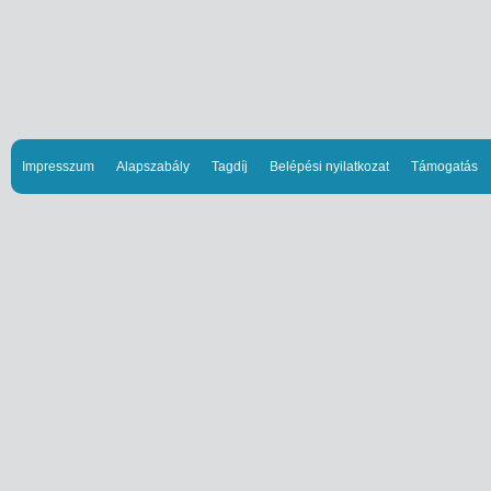
Impresszum
Alapszabály
Tagdíj
Belépési nyilatkozat
Támogatás