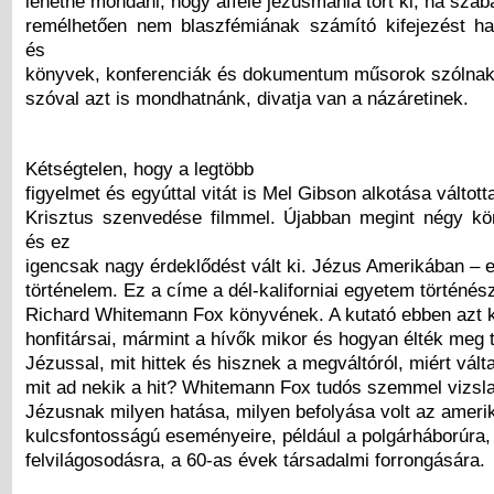
lehetne mondani, hogy afféle jézusmánia tört ki, ha szab
remélhetően nem blaszfémiának számító kifejezést ha
és
könyvek, konferenciák és dokumentum műsorok szólnak 
szóval azt is mondhatnánk, divatja van a názáretinek.
Kétségtelen, hogy a legtöbb
figyelmet és egyúttal vitát is Mel Gibson alkotása váltotta
Krisztus szenvedése filmmel. Újabban megint négy kö
és ez
igencsak nagy érdeklődést vált ki. Jézus Amerikában – 
történelem. Ez a címe a dél-kaliforniai egyetem történés
Richard Whitemann Fox könyvének. A kutató ebben azt k
honfitársai, mármint a hívők mikor és hogyan élték meg 
Jézussal, mit hittek és hisznek a megváltóról, miért vált
mit ad nekik a hit? Whitemann Fox tudós szemmel vizslat
Jézusnak milyen hatása, milyen befolyása volt az amerik
kulcsfontosságú eseményeire, például a polgárháborúra,
felvilágosodásra, a 60-as évek társadalmi forrongására.