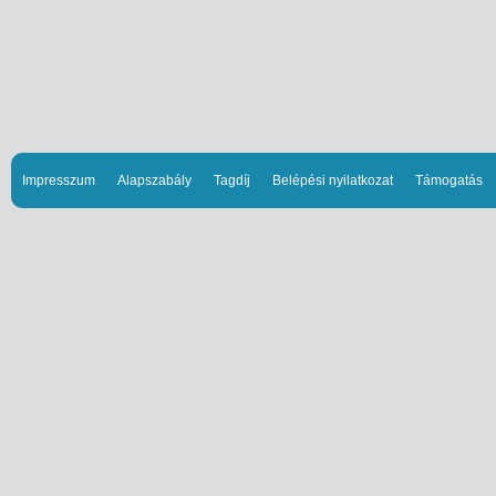
Impresszum
Alapszabály
Tagdíj
Belépési nyilatkozat
Támogatás