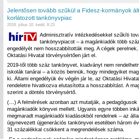
Jelentősen tovább szűkül a Fidesz-kormányok ált
korlátozott tankönyvpiac
2018. július 10. kedd, 8:23
Adminisztratív intézkedésekkel szűkíti tov
tankönyvpiacot – a magánkiadók több szá
engedélyét nem hosszabbították meg. A cégek perelnek, 
Oktatási Hivatal törvénysértően járt el.
2019-től több száz tankönyvet, kiadványt nem rendelhetn
iskolák tanárai – a közös bennük, hogy mindegyiket ma
ki. Állami engedélyük év végén jár le, az Oktatási Hivata
rendeletre hivatkozva elutasította a hosszabbítást. A m
szerint a döntés törvénysértő.
(…) A felmérések azonban azt mutatják, a pedagógusok 
magánkiadók könyvei mellett. Ugyanis egyre többen ink
megmaradt magánkiadói kiadásokból rendelnek – az álla
úgynevezett újgenerációs tankönyvei esetében három év 
31 százalékkal csökkent a megrendelések száma.