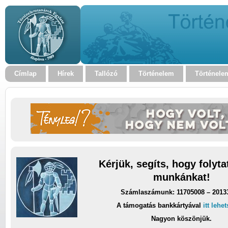
Címlap
Hírek
Tallózó
Történelem
Történele
Kérjük, segíts, hogy folyt
munkánkat!
Számlaszámunk: 11705008 – 2013
A támogatás bankkártyával
itt lehe
Nagyon köszönjük.