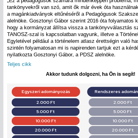
„Ez a pedagógusok számára mindenképpen probléma, mer
tankönyvekről van szó, amit ők már évek óta használnak
a magánkiadványok eltűnéséről a Pedagógusok Szaksz
alelnöke. Gosztonyi Gábor szerint 2016 óta folyamatos 
hogy a kormányzat állítsa vissza a tankönyvválasztás s
TANOSZ-szal is kapcsolatban vagyunk, illetve a Történ
Egyletével például a történelem atlasz érettségin való ha
szintén folyamatosan mi is napirenden tartjuk ezt a kérdé
nyilatkozta Gosztonyi Gábor, a PDSZ alelnöke.
Teljes cikk
Akkor tudunk dolgozni, ha Ön is segít!