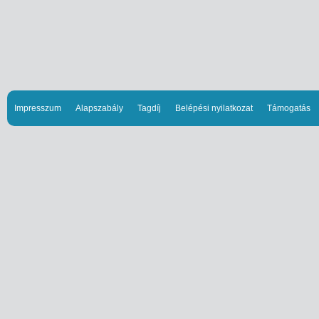
Impresszum
Alapszabály
Tagdíj
Belépési nyilatkozat
Támogatás