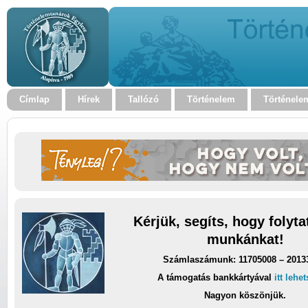
Címlap
Hírek
Tallózó
Történelem
Történele
Kérjük, segíts, hogy folyt
munkánkat!
Számlaszámunk: 11705008 – 2013
A támogatás bankkártyával
itt lehe
Nagyon köszönjük.