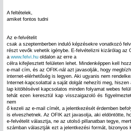
A feltételek,
amiket fontos tudni
Az e-felvételit
csak a szeptemberben induló képzésekre vonatkozó felvé
részt vevők vehetik igénybe. E-felvételizni kizárólag az
a
www.felvi.hu
oldalon az erre a
célra kifejlesztett felületen lehet. Mindenképpen kell hoz
e-mail cím, és az OFIK-nál azt javasolják, hogy megbízh
internet-elérhetőség is legyen. Aki ugyanis nem rendelke
Internet-kapcsolattal a saját dolgát nehezíti meg, hiszen 
lap kitöltésével kapcsolatos minden folyamat webes felül
tehát ezen keresztül kap visszaigazoló és figyelmezte
nem
ő kezeli az e-mail címét, a jelentkezését érdemben befo
is elveszhetnek. Az OFIK azt javasolja, aki eldöntötte, h
e-felvételit választja, ne az utolsó pillanatban tegye, me
számban választják ezt a jelentkezési formát, bizonyos 