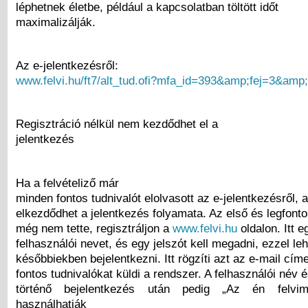
léphetnek életbe, például a kapcsolatban töltött időt
maximalizálják.
Az e-jelentkezésről:
www.felvi.hu/ft7/alt_tud.ofi?mfa_id=393&amp;fej=3&amp
Regisztráció nélkül nem kezdődhet el a
jelentkezés
Ha a felvételiző már
minden fontos tudnivalót elolvasott az e-jelentkezésről, 
elkezdődhet a jelentkezés folyamata. Az első és legfonto
még nem tette, regisztráljon a
www.felvi.hu
oldalon. Itt e
felhasználói nevet, és egy jelszót kell megadni, ezzel le
későbbiekben bejelentkezni. Itt rögzíti azt az e-mail címe
fontos tudnivalókat küldi a rendszer. A felhasználói név é
történő bejelentkezés után pedig „Az én felvi
használhatják