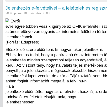
Jelentkezés e-felvételivel – a feltételek és regiszt
2007. január 18. csütörtök, 0:00
Évről
évre egyre többen veszik igénybe az OFIK e-felvételi szo
számos előnye van ugyanis az internetes felületen törté
jelentkezésnek.
(Forrás: Edupress)
Először célszerű eldönteni, ki hogyan akar jelentkezni.
Ehhez fontos tudni, hogy a papíralapú és az interneten t
jelentkezés minden szempontból teljesen egyenértékű, 
kerül. Az viszont tény, hogy ha valaki teljes mértékben a
bonyolítja a jelentkezést, mégiscsak olcsóbb, hiszen nem
jelentkezési lapot vennie, de akár a Tájékoztatót sem, h
abban foglalt információt megtalál a felvi.hu-n.
Ha a
jelentkező eldöntötte, hogy az e-felvételit használja, é
tudnivalót és feltételt elsajátítania, hogy
jelentkezhessen.