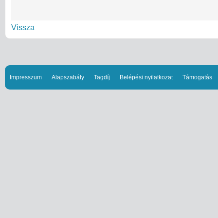
Vissza
Impresszum
Alapszabály
Tagdíj
Belépési nyilatkozat
Támogatás