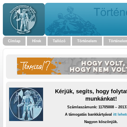
Címlap
Hírek
Tallózó
Történelem
Történele
Kérjük, segíts, hogy folyt
munkánkat!
Számlaszámunk: 11705008 – 2013
A támogatás bankkártyával
itt lehe
Nagyon köszönjük.