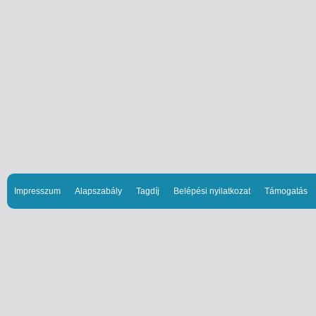
Impresszum
Alapszabály
Tagdíj
Belépési nyilatkozat
Támogatás