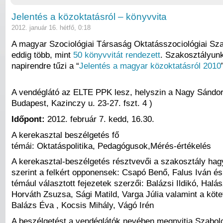
Jelentés a közoktatásról – könyvvita
2012. január 16. hétfő, 0:18
A magyar Szociológiai Társaság Oktatásszociológiai Sz
eddig több, mint
50 könyvvitát rendezett
. Szakosztályun
napirendre tűzi a “
Jelentés a magyar közoktatásról 2010
A vendéglátó az ELTE PPK lesz, helyszin a Nagy Sándor
Budapest, Kazinczy u. 23-27. fszt. 4 )
Időpont:
2012. február 7. kedd, 16.30.
A kerekasztal beszélgetés fő
témái: Oktatáspolitika, Pedagógusok,Mérés-értékelés
A kerekasztal-beszélgetés résztvevői a szakosztály ha
szerint a felkért opponensek: Csapó Benő, Falus Iván é
témául választott fejezetek szerzői: Balázsi Ildikó, Halá
Horváth Zsuzsa, Sági Matild, Varga Júlia valamint a köte
Balázs Éva , Kocsis Mihály, Vágó Irén
A beszélgetést a vendéglátók nevében megnyitja Szabol