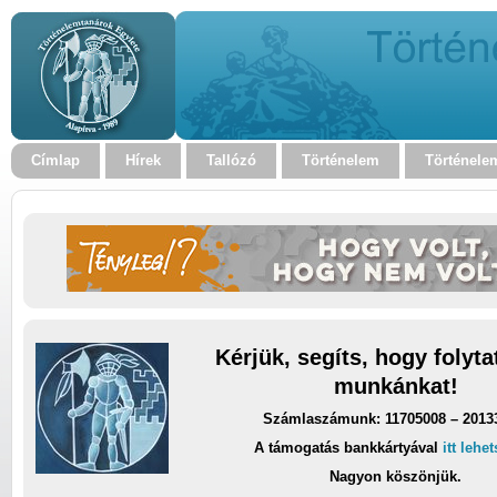
Címlap
Hírek
Tallózó
Történelem
Történele
Kérjük, segíts, hogy folyt
munkánkat!
Számlaszámunk: 11705008 – 2013
A támogatás bankkártyával
itt lehe
Nagyon köszönjük.