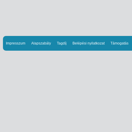
Impresszum
Alapszabály
Tagdíj
Belépési nyilatkozat
Támogatás