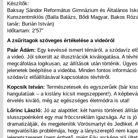
Készítők:
Baksay Sándor Református Gimnázium és Általános Isko
Kunszentmiklós (Balla Balázs, Bődi Magyar, Bakos Róza;
tanár: Burián István)
Időtartam: 2’57”
A zsűritagok szöveges értékelése a videóról
Paár Ádám:
Egy kevéssé ismert témáról, a szódavíz előá
a videó. Jól sikerült az illusztrációk kiválogatása. A tévhi
megcáfolása logikusan, az állítások után történik. Ügye
jelenetek beépítése a videóba. Minden fontos információ 
szódavíz előállításával kapcsolatos tévhitről.
Kopcsik István:
Természetesek és egyszerűek (bár kis
hangulatúak – a kislány kicsit megszeppent!). A képbevá
érvelés kiváló, még az egészséges életmódra is utal!
Lőrinc László:
Jó az alapötlet: két hamis történeti állítá
slusszpoénként egy mai fröccsreklám igazsága. Az is jó 
dramatizálják, és megjelenítik Vörösmartyt és Jedliket. 
megvalósítás problémája, hogy a lányszereplő nem kapo
jelenetszerepet (nem érthető, miért Fáy arcképe alá ültet