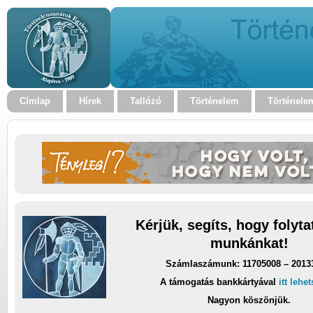
Címlap
Hírek
Tallózó
Történelem
Történele
Kérjük, segíts, hogy folyt
munkánkat!
Számlaszámunk: 11705008 – 2013
A támogatás bankkártyával
itt lehe
Nagyon köszönjük.