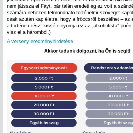
nem játssza el Fáyt, bár talán eredetileg ez volt a szánd
számára nehezen felmondható történelmi szöveget kapott
csak azután kap életre, hogy a fröccsről beszélhet – az
a történeti részt kissé elnyomja ez az „alkoholista” poén
visz el a háromból.)
A verseny eredményhirdetése
Akkor tudunk dolgozni, ha Ön is segít!