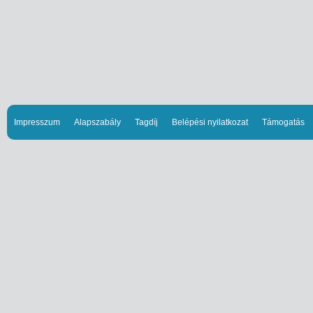
Impresszum
Alapszabály
Tagdíj
Belépési nyilatkozat
Támogatás