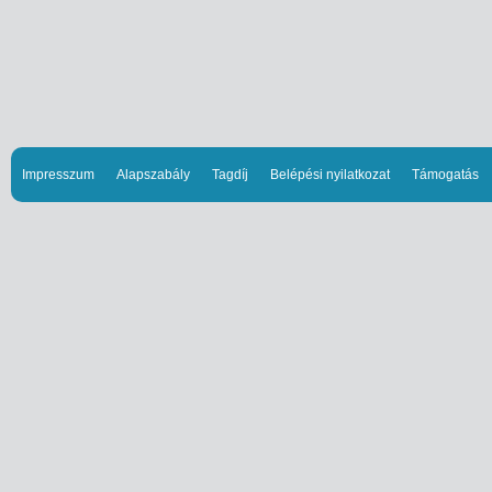
Impresszum
Alapszabály
Tagdíj
Belépési nyilatkozat
Támogatás