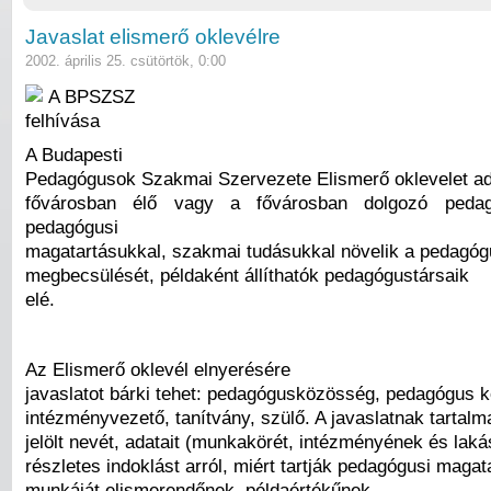
Javaslat elismerő oklevélre
2002. április 25. csütörtök, 0:00
A BPSZSZ
felhívása
A Budapesti
Pedagógusok Szakmai Szervezete Elismerő oklevelet a
fővárosban élő vagy a fővárosban dolgozó pedag
pedagógusi
magatartásukkal, szakmai tudásukkal növelik a pedagóg
megbecsülését, példaként állíthatók pedagógustársaik
elé.
Az Elismerő oklevél elnyerésére
javaslatot bárki tehet: pedagógusközösség, pedagógus k
intézményvezető, tanítvány, szülő. A javaslatnak tartalma
jelölt nevét, adatait (munkakörét, intézményének és lak
részletes indoklást arról, miért tartják pedagógusi magat
munkáját elismerendőnek, példaértékűnek.