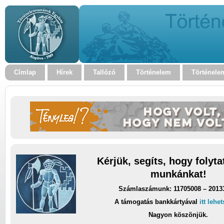
Címlap
Hírek
Tallózó
Történelem
Történele
Kérjük, segíts, hogy folyt
munkánkat!
Számlaszámunk: 11705008 – 2013
A támogatás bankkártyával
itt lehe
Nagyon köszönjük.