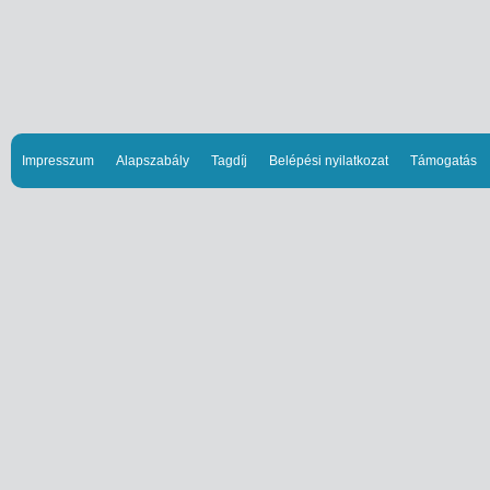
Impresszum
Alapszabály
Tagdíj
Belépési nyilatkozat
Támogatás