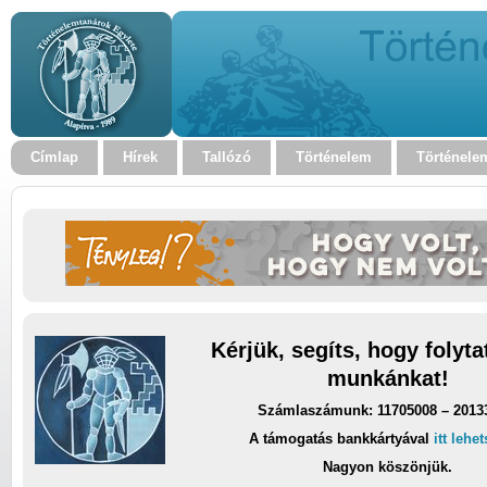
Címlap
Hírek
Tallózó
Történelem
Történele
Kérjük, segíts, hogy folyt
munkánkat!
Számlaszámunk: 11705008 – 2013
A támogatás bankkártyával
itt lehe
Nagyon köszönjük.