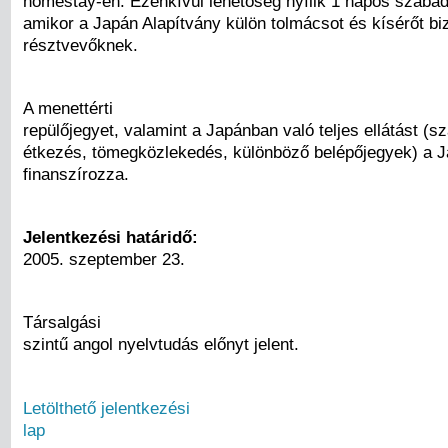
homestay-en. Ezenkívül lehetőség nyílik 1 napos szabad
amikor a Japán Alapítvány külön tolmácsot és kísérőt biz
résztvevőknek.
A menettérti
repülőjegyet, valamint a Japánban való teljes ellátást (sz
étkezés, tömegközlekedés, különböző belépőjegyek) a J
finanszírozza.
Jelentkezési határidő:
2005. szeptember 23.
Társalgási
szintű angol nyelvtudás előnyt jelent.
Letölthető jelentkezési
lap