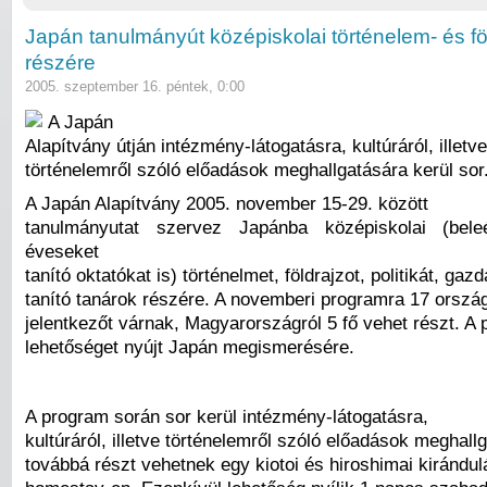
Japán tanulmányút középiskolai történelem- és fö
részére
2005. szeptember 16. péntek, 0:00
A Japán
Alapítvány útján intézmény-látogatásra, kultúráról, illetve
történelemről szóló előadások meghallgatására kerül sor
A Japán Alapítvány 2005. november 15-29. között
tanulmányutat szervez Japánba középiskolai (bel
éveseket
tanító oktatókat is) történelmet, földrajzot, politikát, gaz
tanító tanárok részére. A novemberi programra 17 orszá
jelentkezőt várnak, Magyarországról 5 fő vehet részt. A 
lehetőséget nyújt Japán megismerésére.
A program során sor kerül intézmény-látogatásra,
kultúráról, illetve történelemről szóló előadások meghall
továbbá részt vehetnek egy kiotoi és hiroshimai kirándul