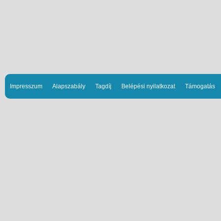
Impresszum
Alapszabály
Tagdíj
Belépési nyilatkozat
Támogatás