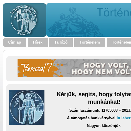
Címlap
Hírek
Tallózó
Történelem
Történele
Kérjük, segíts, hogy folyt
munkánkat!
Számlaszámunk: 11705008 – 2013
A támogatás bankkártyával
itt lehe
Nagyon köszönjük.