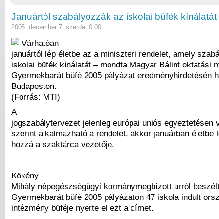
Januártól szabályozzák az iskolai büfék kínálatát
2005. december 7. szerda, 0:00
Várhatóan
januártól lép életbe az a miniszteri rendelet, amely szab
iskolai büfék kínálatát – mondta Magyar Bálint oktatási m
Gyermekbarát büfé 2005 pályázat eredményhirdetésén h
Budapesten.
(Forrás: MTI)
A
jogszabálytervezet jelenleg európai uniós egyeztetésen 
szerint alkalmazható a rendelet, akkor januárban életbe l
hozzá a szaktárca vezetője.
Kökény
Mihály népegészségügyi kormánymegbízott arról beszélt
Gyermekbarát büfé 2005 pályázaton 47 iskola indult ors
intézmény büféje nyerte el ezt a címet.