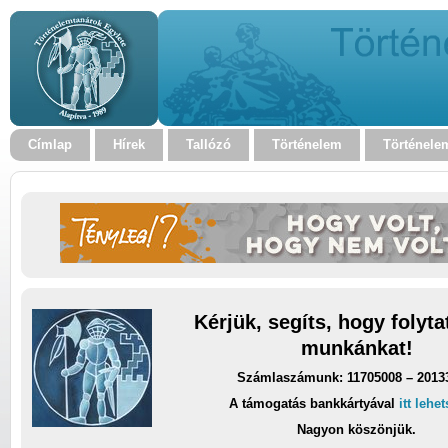
Címlap
Hírek
Tallózó
Történelem
Történele
Kérjük, segíts, hogy folyt
munkánkat!
Számlaszámunk: 11705008 – 2013
A támogatás bankkártyával
itt lehe
Nagyon köszönjük.