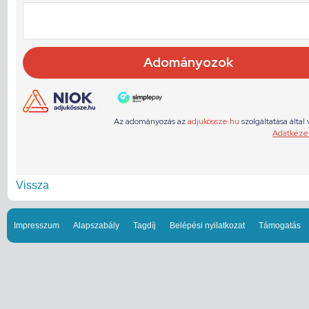
Vissza
Impresszum
Alapszabály
Tagdíj
Belépési nyilatkozat
Támogatás