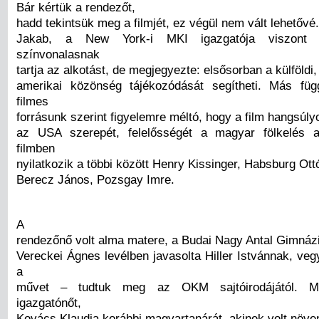
Bár kértük a rendezőt,
hadd tekintsük meg a filmjét, ez végül nem vált lehetővé
Jakab, a New York-i MKI igazgatója viszont 
színvonalasnak
tartja az alkotást, de megjegyezte: elsősorban a külföldi,
amerikai közönség tájékozódását segítheti. Más füg
filmes
forrásunk szerint figyelemre méltó, hogy a film hangsúly
az USA szerepét, felelősségét a magyar fölkelés a
filmben
nyilatkozik a többi között Henry Kissinger, Habsburg Ot
Berecz János, Pozsgay Imre.
A
rendezőnő volt alma matere, a Budai Nagy Antal Gimnáz
Vereckei Ágnes levélben javasolta Hiller Istvánnak, ve
a
művet – tudtuk meg az OKM sajtóirodájától. M
igazgatónőt,
Kovács Klaudia korábbi magyartanárát, akinek volt növe