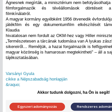
Ágnesnek megírták, a minisztérium nem befolyásolhatja 
filmforgalmazók és tévéállomások döntéseit 
filmkínálatról.
A magyar kormány egyébként 1956 ötvenedik évfordulój
játékfilm és egy dokumentumfilm elkészítését tám
Klaudia
hivatalosan nem fordult az OKM-hez vagy Hiller miniszt
„Természetesen a tárcának tudomása van A lyukas zászl
sikereiről… Reméljük, a hazai forgalmazók is felfigyelnek
magyar közönség is hamarosan megtekintheti” – áll a saj
tájékoztatásában.
Varsányi Gyula
cikke a Népszabadság honlapján
&raquo;
Akkor tudunk dolgozni, ha Ön is segít!