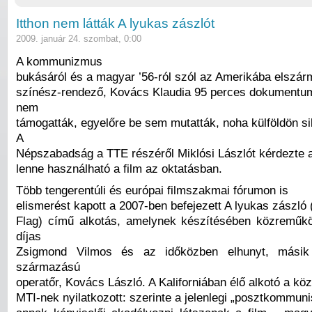
Itthon nem látták A lyukas zászlót
2009. január 24. szombat, 0:00
A kommunizmus
bukásáról és a magyar ’56-ról szól az Amerikába elszárm
színész-rendező, Kovács Klaudia 95 perces dokumentumf
nem
támogatták, egyelőre be sem mutatták, noha külföldön sik
A
Népszabadság a TTE részéről Miklósi Lászlót kérdezte a
lenne használható a film az oktatásban.
Több tengerentúli és európai filmszakmai fórumon is
elismerést kapott a 2007-ben befejezett A lyukas zászló 
Flag) című alkotás, amelynek készítésében közreműk
díjas
Zsigmond Vilmos és az időközben elhunyt, másik
származású
operatőr, Kovács László. A Kaliforniában élő alkotó a kö
MTI-nek nyilatkozott: szerinte a jelenlegi „posztkommun