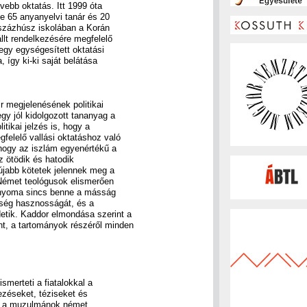
ívebb oktatás. Itt 1999 óta
e 65 anyanyelvi tanár és 20
 százhúsz iskolában a Korán
llt rendelkezésére megfelelő
egy egységesített oktatási
, így ki-ki saját belátása
 megjelenésének politikai
gy jól kidolgozott tananyag a
tikai jelzés is, hogy a
elelő vallási oktatáshoz való
 hogy az iszlám egyenértékű a
z ötödik és hatodik
újabb kötetek jelennek meg a
Német teológusok elismerően
t nyoma sincs benne a másság
nűség hasznosságát, és a
detik. Kaddor elmondása szerint a
, a tartományok részéről minden
merteti a fiatalokkal a
ezéseket, téziseket és
tér a muzulmánok német