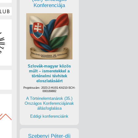
Konferenciája
Szlovák-magyar közös
múlt – ismeretekkel a
történelmi tévhitek
eloszlatásáért
Projektszám: 2023-2-HU01-KA210-SCH-
000169882
A Történelemtanárok (35.)
Országos Konferenciájának
állásfoglalása
Eddigi konferenciáink
Szebenyi Péter-díj