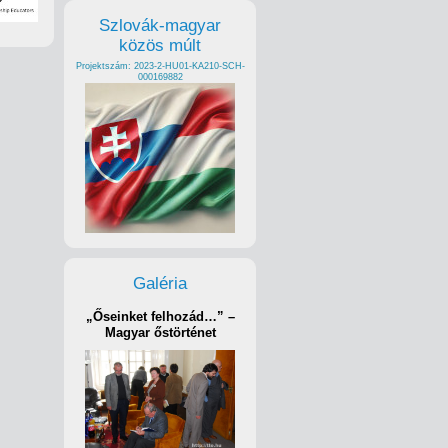
Szlovák-magyar
közös múlt
Projektszám: 2023-2-HU01-KA210-SCH-
000169882
Galéria
„Őseinket felhozád…” –
Magyar őstörténet