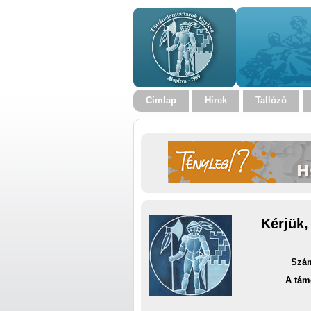
Címlap
Hírek
Tallózó
Kérjük,
Szám
A tám