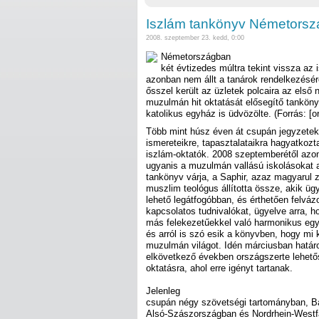
Iszlám tankönyv Németors
2008. szeptember 23. kedd, 0:00
Németországban
két évtizedes múltra tekint vissza az
azonban nem állt a tanárok rendelkezésér
ősszel került az üzletek polcaira az első 
muzulmán hit oktatását elősegítő tanköny
katolikus egyház is üdvözölte. (Forrás: [or
Több mint húsz éven át csupán jegyzetek
ismereteikre, tapasztalataikra hagyatkoz
iszlám-oktatók. 2008 szeptemberétől azon
ugyanis a muzulmán vallású iskolásokat 
tankönyv várja, a Saphir, azaz magyarul z
muszlim teológus állította össze, akik üg
lehető legátfogóbban, és érthetően felvázo
kapcsolatos tudnivalókat, ügyelve arra, h
más felekezetűekkel való harmonikus egy
és arról is szó esik a könyvben, hogy mi 
muzulmán világot. Idén márciusban határoz
elkövetkező években országszerte lehetős
oktatásra, ahol erre igényt tartanak.
Jelenleg
csupán négy szövetségi tartományban, B
Alsó-Szászországban és Nordrhein-Westfa