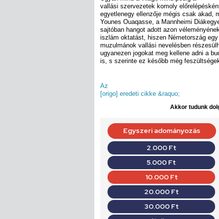
vallási szervezetek komoly előrelépésként
egyetlenegy ellenzője mégis csak akad,
Younes Ouaqasse, a Mannheimi Diákegyes
sajtóban hangot adott azon véleményének
iszlám oktatást, hiszen Németország egy
muzulmánok vallási nevelésben részesülh
ugyanezen jogokat meg kellene adni a bu
is, s szerinte ez később még feszültségek
Az
[origo] eredeti cikke &raquo;
Akkor tudunk dolg