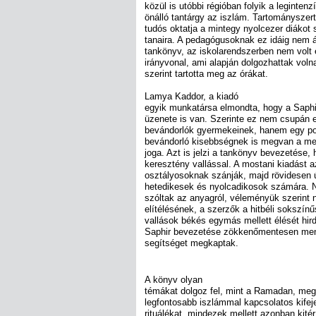
közül is utóbbi régióban folyik a legintenz
önálló tantárgy az iszlám. Tartományszert
tudós oktatja a mintegy nyolcezer diákot
tanaira. A pedagógusoknak ez idáig nem á
tankönyv, az iskolarendszerben nem volt 
irányvonal, ami alapján dolgozhattak volna
szerint tartotta meg az órákat.
Lamya Kaddor, a kiadó
egyik munkatársa elmondta, hogy a Saphir
üzenete is van. Szerinte ez nem csupán e
bevándorlók gyermekeinek, hanem egy poli
bevándorló kisebbségnek is megvan a megf
joga. Azt is jelzi a tankönyv bevezetése,
keresztény vallással. A mostani kiadást a
osztályosoknak szánják, majd rövidesen 
hetedikesek és nyolcadikosok számára. 
szóltak az anyagról, véleményük szerin
elítélésének, a szerzők a hitbéli sokszí
vallások békés egymás mellett élését hir
Saphir bevezetése zökkenőmentesen ment
segítséget megkaptak.
A könyv olyan
témákat dolgoz fel, mint a Ramadan, megis
legfontosabb iszlámmal kapcsolatos kifej
rituálékat, mindezek mellett azonban ki