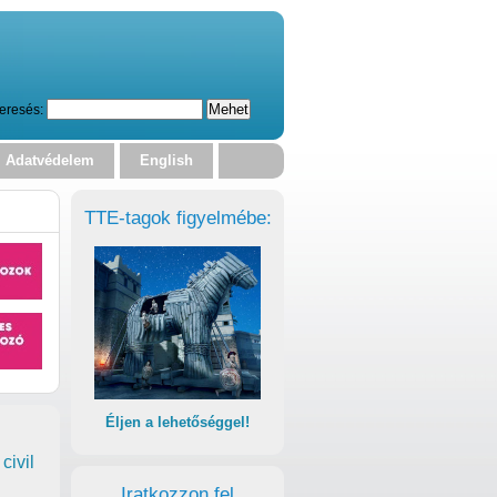
eresés:
Adatvédelem
English
TTE-tagok figyelmébe:
Éljen a lehetőséggel!
civil
Iratkozzon fel