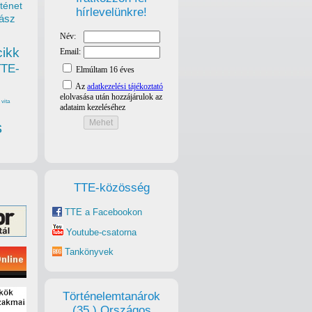
ténet
hírlevelünkre!
ász
cikk
TTE-
vita
s
TTE-közösség
TTE a Facebookon
Youtube-csatorna
Tankönyvek
Történelemtanárok
(35.) Országos