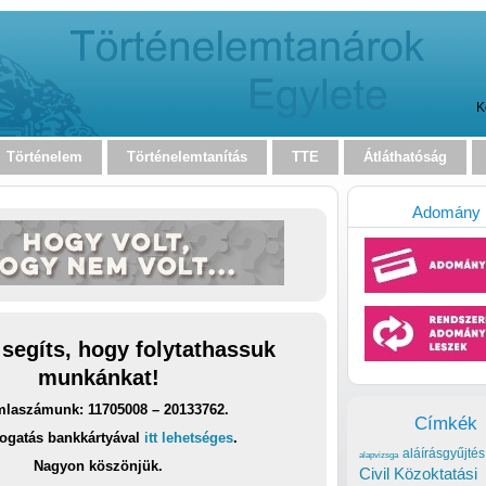
K
Történelem
Történelemtanítás
TTE
Átláthatóság
Adomány
 segíts, hogy folytathassuk
munkánkat!
laszámunk: 11705008 – 20133762.
Címkék
ogatás bankkártyával
itt lehetséges
.
aláírásgyűjtés
alapvizsga
Nagyon köszönjük.
Civil Közoktatási