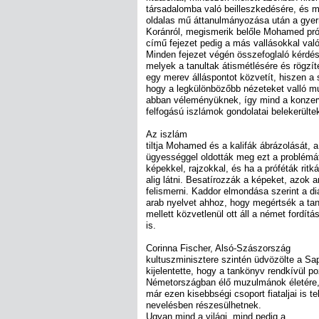
társadalomba való beilleszkedésére, és m
oldalas mű áttanulmányozása után a gyer
Koránról, megismerik belőle Mohamed prófé
című fejezet pedig a más vallásokkal való
Minden fejezet végén összefoglaló kérdése
melyek a tanultak átismétlésére és rögzí
egy merev álláspontot közvetít, hiszen a 
hogy a legkülönbözőbb nézeteket valló 
abban véleményüknek, így mind a konzerva
felfogású iszlámok gondolatai belekerülte
Az iszlám
tiltja Mohamed és a kalifák ábrázolását, 
ügyességgel oldották meg ezt a problémát
képekkel, rajzokkal, és ha a próféták ritk
alig látni. Besatírozzák a képeket, azok 
felismerni. Kaddor elmondása szerint a d
arab nyelvet ahhoz, hogy megértsék a ta
mellett közvetlenül ott áll a német fordítá
is.
Corinna Fischer, Alsó-Szászország
kultuszminisztere szintén üdvözölte a Sa
kijelentette, hogy a tankönyv rendkívül po
Németországban élő muzulmánok életére, 
már ezen kisebbségi csoport fiataljai is tel
nevelésben részesülhetnek.
Ugyan mind a világi, mind pedig a