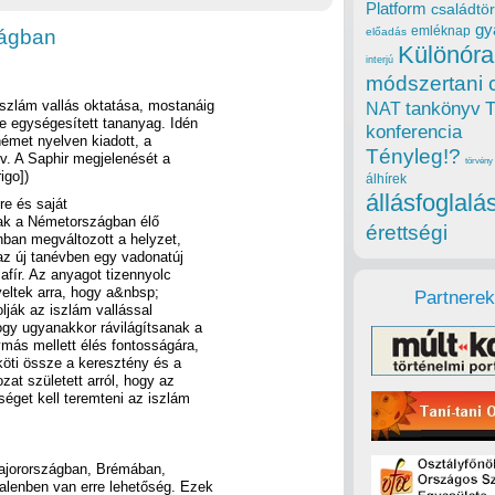
Platform
családtör
gy
emléknap
zágban
előadás
Különóra
interjú
módszertani 
 iszlám vallás oktatása, mostanáig
tankönyv
NAT
e egységesített tananyag. Idén
konferencia
német nyelven kiadott, a
Tényleg!?
v. A Saphir megjelenését a
törvény
igo])
álhírek
állásfoglalá
re és saját
tak a Németországban élő
érettségi
ban megváltozott a helyzet,
az új tanévben egy vadonatúj
afír. Az anyagot tizennyolc
yeltek arra, hogy a&nbsp;
Partnerek
lják az iszlám vallással
ogy ugyanakkor rávilágítsanak a
más mellett élés fontosságára,
köti össze a keresztény és a
at született arról, hogy az
éget kell teremteni az iszlám
ajorországban, Brémában,
lenben van erre lehetőség. Ezek