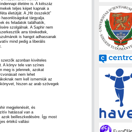
indennapi életére is. A kétszáz
mekek teljes képet kapnak a
ta életútját. A „Hit összeköt”
 hasonlóságokat tárgyalja.
k és feladatok találhatók,
tésére szolgálnak. A Saphir nem
szerkesztők arra törekedtek,
muzulmánok is hangot adhassanak
tív mind pedig a liberális
k.
a szerzők azonban kivételes
. A könyv tele van színes
án meg is jelennek, azokat
arcvonásait nem lehet
iákoknak nem kell ismerniük az
nkönyvet, hiszen az arab szövegek
s
phir megjelenését, és
zitív hatással van a
azok beilleszkedésére. Így most
jes értékű vallási