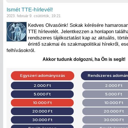
Ismét TTE-hírlevél!
2023. február 9. csütörtök, 19:21
Kedves Olvasóink! Sokak kérésére hamarosan ú
TTE hírlevelét. Jelentkezzen a honlapon találha
rendszeres tájékoztatást kap az aktuális, tört
érintő szakmai és szakmapolitikai hírekről, e
felhívásokról.
Akkor tudunk dolgozni, ha Ön is segít!