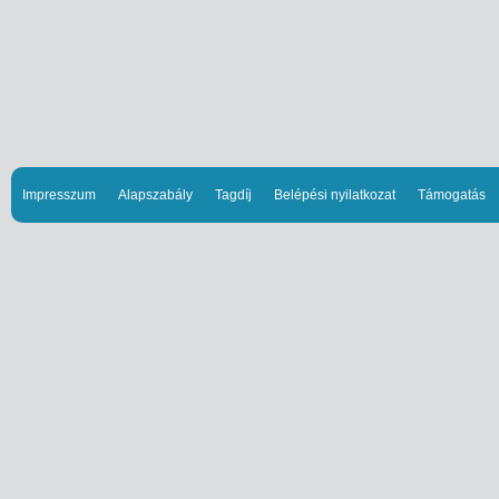
Impresszum
Alapszabály
Tagdíj
Belépési nyilatkozat
Támogatás