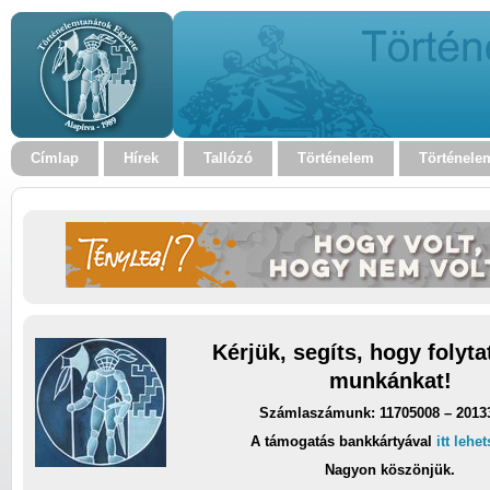
Címlap
Hírek
Tallózó
Történelem
Történele
Kérjük, segíts, hogy folyt
munkánkat!
Számlaszámunk: 11705008 – 2013
A támogatás bankkártyával
itt lehe
Nagyon köszönjük.