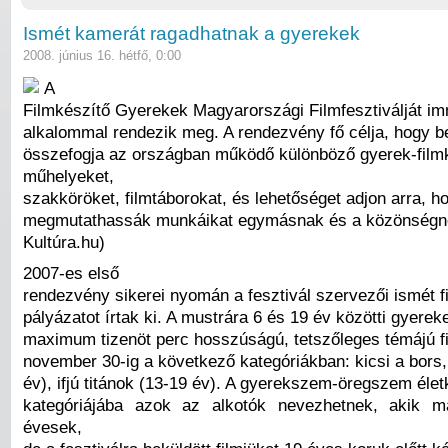
Ismét kamerát ragadhatnak a gyerekek
2008. június 16. hétfő, 0:00
A
Filmkészítő Gyerekek Magyarországi Filmfesztiválját i
alkalommal rendezik meg. A rendezvény fő célja, hogy 
összefogja az országban működő különböző gyerek-film
műhelyeket,
szakköröket, filmtáborokat, és lehetőséget adjon arra, ho
megmutathassák munkáikat egymásnak és a közönségne
Kultúra.hu)
2007-es első
rendezvény sikerei nyomán a fesztivál szervezői ismét f
pályázatot írtak ki. A mustrára 6 és 19 év közötti gyere
maximum tizenöt perc hosszúságú, tetszőleges témájú f
november 30-ig a következő kategóriákban: kicsi a bors,
év), ifjú titánok (13-19 év). A gyerekszem-öregszem élet
kategóriájába azok az alkotók nevezhetnek, akik m
évesek,