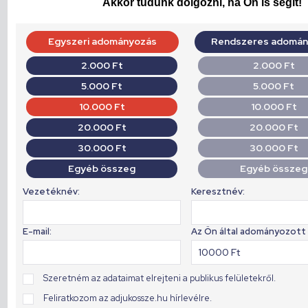
Akkor tudunk dolgozni, ha Ön is segít!