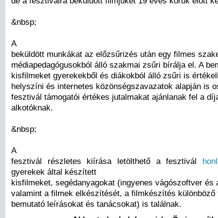
de a fesztiválra beküldött filmjüket 19 éves koruk előtt ké
&nbsp;
A
beküldött munkákat az előzsűrizés után egy filmes sza
médiapedagógusokból álló szakmai zsűri bírálja el. A be
kisfilmeket gyerekekből és diákokból álló zsűri is értékel
helyszíni és internetes közönségszavazatok alapján is os
fesztivál támogatói értékes jutalmakat ajánlanak fel a díj
alkotóknak.
&nbsp;
A
fesztivál részletes kiírása letölthető a fesztivál
honl
gyerekek által készített
kisfilmeket, segédanyagokat (ingyenes vágószoftver és 
valamint a filmek elkészítését, a filmkészítés különböző 
bemutató leírásokat és tanácsokat) is találnak.