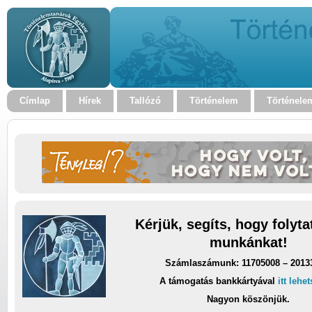
Címlap
Hírek
Tallózó
Történelem
Történele
Kérjük, segíts, hogy folyt
munkánkat!
Számlaszámunk: 11705008 – 2013
A támogatás bankkártyával
itt lehe
Nagyon köszönjük.