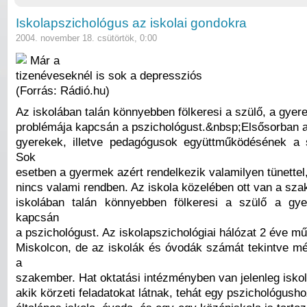
Iskolapszichológus az iskolai gondokra
2004. november 18. csütörtök, 0:00
Már a
tizenéveseknél is sok a depressziós
(Forrás: Rádió.hu)
Az iskolában talán könnyebben fölkeresi a szülő, a gyer
problémája kapcsán a pszichológust.&nbsp;Elsősorban a
gyerekek, illetve pedagógusok együttműködésének a 
Sok
esetben a gyermek azért rendelkezik valamilyen tünettel
nincs valami rendben. Az iskola közelében ott van a sz
iskolában talán könnyebben fölkeresi a szülő a gye
kapcsán
a pszichológust. Az iskolapszichológiai hálózat 2 éve m
Miskolcon, de az iskolák és óvodák számát tekintve m
a
szakember. Hat oktatási intézményben van jelenleg isko
akik körzeti feladatokat látnak, tehát egy pszichológush