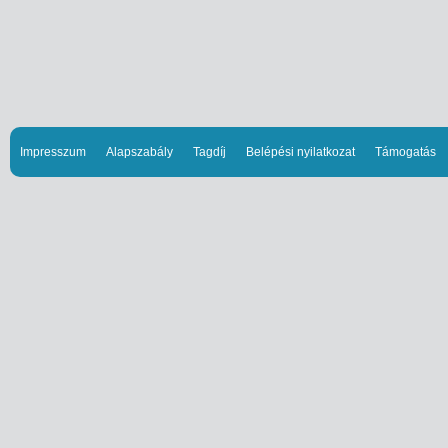
Impresszum
Alapszabály
Tagdíj
Belépési nyilatkozat
Támogatás