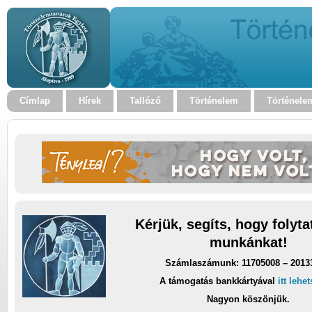
Címlap
Hírek
Tallózó
Történelem
Történele
Kérjük, segíts, hogy folyt
munkánkat!
Számlaszámunk: 11705008 – 2013
A támogatás bankkártyával
itt lehe
Nagyon köszönjük.