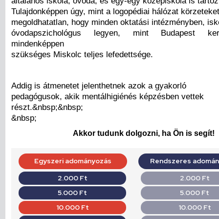
általános iskola, óvoda, és egy-egy középiskola is tartoz
Tulajdonképpen úgy, mint a logopédiai hálózat körzeteket 
megoldhatatlan, hogy minden oktatási intézményben, isk
óvodapszichológus legyen, mint Budapest ker
mindenképpen
szükséges Miskolc teljes lefedettsége.
Addig is átmenetet jelenthetnek azok a gyakorló
pedagógusok, akik mentálhigiénés képzésben vettek
részt.&nbsp;&nbsp;
&nbsp;
Akkor tudunk dolgozni, ha Ön is segít!