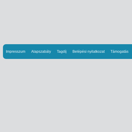
Impresszum
Alapszabály
Tagdíj
Belépési nyilatkozat
Támogatás