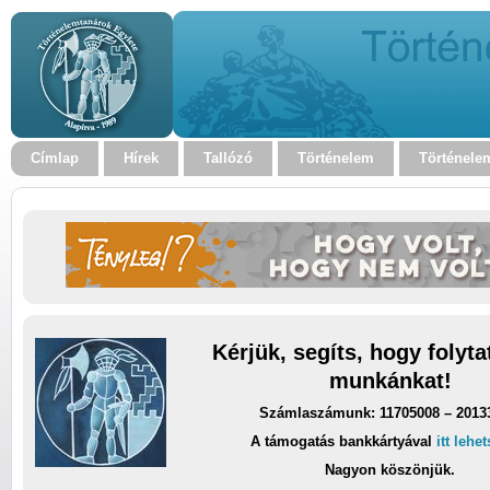
Címlap
Hírek
Tallózó
Történelem
Történele
Kérjük, segíts, hogy folyt
munkánkat!
Számlaszámunk: 11705008 – 2013
A támogatás bankkártyával
itt lehe
Nagyon köszönjük.