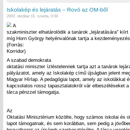
Iskolakép és lejáratás – Rovó az OM-ből
2003. október 15. szerda, 0:00
A
szakminiszter elhatárolódik a tanárok „lejáratására” kiírt 
míg Horn György helyénvalónak tartja a kezdeményezés
(Forrás:
Korridor)
A szabad demokrata
oktatási miniszter ízléstelennek tartja azt a tanárok lejára
pályázatot, amely az Iskolakép című újságban jelent me
Magyar Hírlap. A pedagógiai lapot, amely az iskolákkal é
kapcsolatos rossz tapasztalatokról vár elbeszéléseket a 
tárca pénzzel támogatja.
Az
Oktatási Minisztérium közölte, hogy számos iskolai és o
lapot támogatnak, és sem korábban, sem pedig a jövőb
beavatkozni az újságok szerkesztésébe. A tárca vezeté