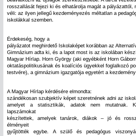
rosszallását fejezi ki és elhatárolja magát a pályázattól,
véli: az ilyen jellegű kezdeményezés méltatlan a pedagó
iskolákkal szemben.
Érdekeség, hogy a
pályázatot meghirdető Iskolaképet korábban az Alternat
Gimnázium adta ki, és a lapot most is az iskolában készít
Magyar Hírlap. Horn György (aki egyébként Horn Gábo
oktatáspolitikusának és koalíciós ügyekkel foglalkozó po
testvére), a gimnázium igazgatója egyetért a kezdemény
A Magyar Hírlap kérdésére elmondta:
szándékosan szubjektív képet szeretnének adni az iskolá
amelyet a statisztikák, adatok nem mutatnak. K
lapszámokat
készítettek, amelyek tanárok, diákok – jó és ros
élményeit
gyűjtötték egybe. A szülő és pedagógus viszonyá