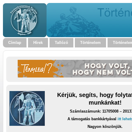
Címlap
Hírek
Tallózó
Történelem
Történele
Kérjük, segíts, hogy folyt
munkánkat!
Számlaszámunk: 11705008 – 2013
A támogatás bankkártyával
itt lehe
Nagyon köszönjük.