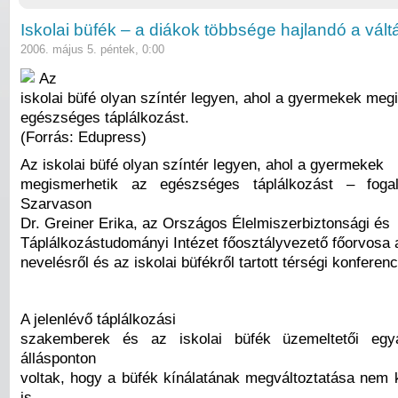
Iskolai büfék – a diákok többsége hajlandó a vált
2006. május 5. péntek, 0:00
Az
iskolai büfé olyan színtér legyen, ahol a gyermekek meg
egészséges táplálkozást.
(Forrás: Edupress)
Az iskolai büfé olyan színtér legyen, ahol a gyermekek
megismerhetik az egészséges táplálkozást – foga
Szarvason
Dr. Greiner Erika, az Országos Élelmiszerbiztonsági és
Táplálkozástudományi Intézet főosztályvezető főorvosa
nevelésről és az iskolai büfékről tartott térségi konferenc
A jelenlévő táplálkozási
szakemberek és az iskolai büfék üzemeltetői egy
állásponton
voltak, hogy a büfék kínálatának megváltoztatása nem
is