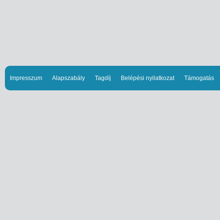
Impresszum
Alapszabály
Tagdíj
Belépési nyilatkozat
Támogatás