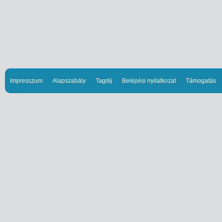
Impresszum
Alapszabály
Tagdíj
Belépési nyilatkozat
Támogatás