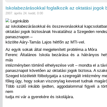
Iskolabezárásokkal foglalkozik az oktatási jogok 
2007. április 24. kedd, 0:00
Leginkább
az iskolabezárásokkal és összevonásokkal kapcsolatban
oktatási jogok biztosának hivatalához a Szegeden rendez
panasznapon –
közölte Aáry-Tamás Lajos hétfőn az MTI-vel.
Az egyik sokak által megjelenített probléma a Móra
Ferenc Általános Iskola bezárása és a hátrányos he
más
intézményben történő elhelyezése volt – mondta el a távi
panasznapot követően az oktatási jogok biztosa. A szak
Szeged közéletét fölbolygatja a szegregált intézmény m
főleg úgy, hogy sokan viszonylag keveset tudnak magáról
Több szülő inkább ijedten, aggodalommal figyeli a tör
nem
tudja mi vár a gyerekére és iskolájára.