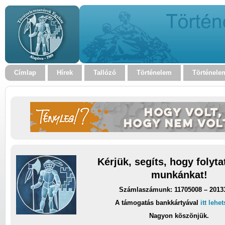
Címlap
Hírek
Tallózó
Történelem
Történele
Kérjük, segíts, hogy folyt
munkánkat!
Számlaszámunk: 11705008 – 2013
A támogatás bankkártyával
itt lehe
Nagyon köszönjük.