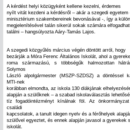
A kérdést helyi közügyként kellene kezelni, érdemes
nyílt vitát kezdeni a kérdésről – akár a szegedi egyetem
minisztérium szakembereinek bevonásával -, így a külö
megjelenítésével talán sikerül sokak számára elfogadha
találni – hangsúlyozta Aáry-Tamás Lajos.
A szegedi közgyűlés március végén döntött arról, hogy
bezárják a Móra Ferenc Általános Iskolát, ahol a gyerek
roma származású, s többségűk halmozottan hátrán
Solymos
László alpolgármester (MSZP-SZDSZ) a döntéssel k
MTI-nek
korábban elmondta, az iskola 130 diákjának elhelyezésér
alapján a szülőknek – a szabad iskolaválasztás lehetősé
tíz fogadóintézményt kínálnak föl. Az önkormányzat
családi
kapcsolatok, a tanult idegen nyelv és a férőhelyek alapj
szülővel egyeztet, és ennek alapján javasol a gyerekek 
iskolát.