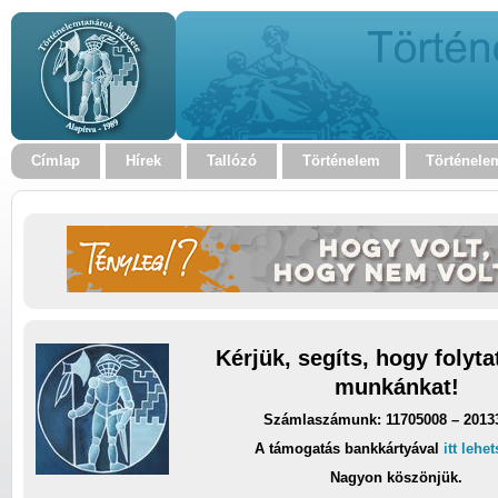
Címlap
Hírek
Tallózó
Történelem
Történele
Kérjük, segíts, hogy folyt
munkánkat!
Számlaszámunk: 11705008 – 2013
A támogatás bankkártyával
itt lehe
Nagyon köszönjük.