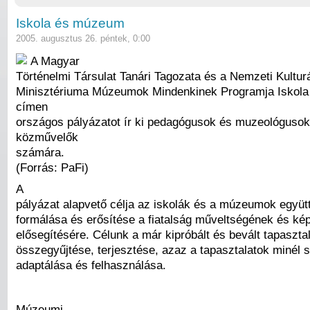
Iskola és múzeum
2005. augusztus 26. péntek, 0:00
A Magyar
Történelmi Társulat Tanári Tagozata és a Nemzeti Kultur
Minisztériuma Múzeumok Mindenkinek Programja Iskol
címen
országos pályázatot ír ki pedagógusok és muzeológuso
közművelők
számára.
(Forrás: PaFi)
A
pályázat alapvető célja az iskolák és a múzeumok egy
formálása és erősítése a fiatalság műveltségének és ké
elősegítésére. Célunk a már kipróbált és bevált tapaszta
összegyűjtése, terjesztése, azaz a tapasztalatok minél 
adaptálása és felhasználása.
Múzeumi