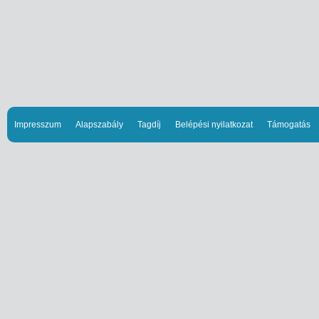
Impresszum
Alapszabály
Tagdíj
Belépési nyilatkozat
Támogatás