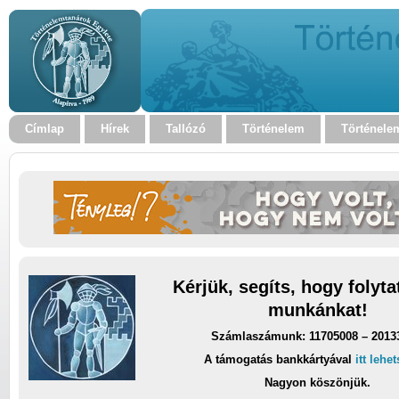
Címlap
Hírek
Tallózó
Történelem
Történele
Kérjük, segíts, hogy folyt
munkánkat!
Számlaszámunk: 11705008 – 2013
A támogatás bankkártyával
itt lehe
Nagyon köszönjük.