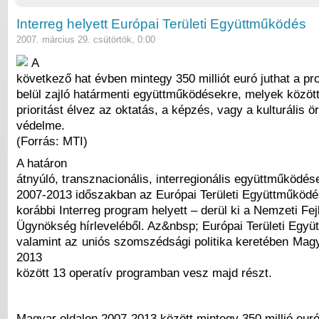
Interreg helyett Európai Területi Együttműködés
2007. március 29. csütörtök, 0:00
A
következő hat évben mintegy 350 milliót euró juthat a p
belül zajló határmenti együttműködésekre, melyek között
prioritást élvez az oktatás, a képzés, vagy a kulturális 
védelme.
(Forrás: MTI)
A határon
átnyúló, transznacionális, interregionális együttműködés
2007-2013 időszakban az Európai Területi Együttműködé
korábbi Interreg program helyett – derül ki a Nemzeti Fej
Ügynökség hírleveléből. Az&nbsp; Európai Területi Együ
valamint az uniós szomszédsági politika keretében Mag
2013
között 13 operatív programban vesz majd részt.
Magyar oldalon 2007-2013 között mintegy 350 millió eur