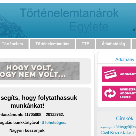
K
Történelem
Történelemtanítás
TTE
Átláthatóság
Adomány
 segíts, hogy folytathassuk
munkánkat!
laszámunk: 11705008 – 20133762.
Címkék
ogatás bankkártyával
itt lehetséges
.
aláírásgyűjtés
alapvizsga
Nagyon köszönjük.
Civil Közoktatási