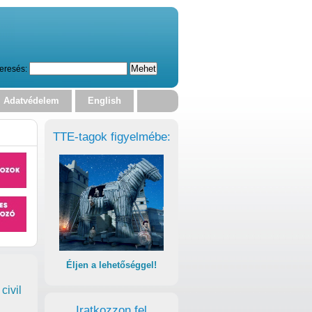
eresés:
Adatvédelem
English
TTE-tagok figyelmébe:
Éljen a lehetőséggel!
civil
Iratkozzon fel