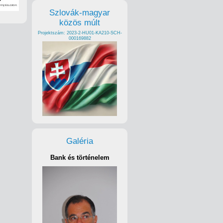
Szlovák-magyar
közös múlt
Projektszám: 2023-2-HU01-KA210-SCH-
000169882
Galéria
Bank és történelem