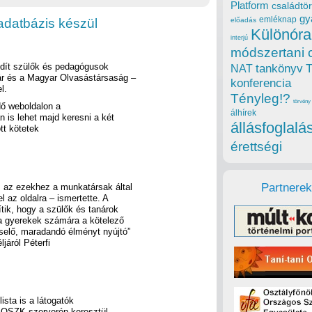
Platform
családtör
gy
emléknap
adatbázis készül
előadás
Különóra
interjú
módszertani 
indít szülők és pedagógusok
tankönyv
NAT
r és a Magyar Olvasástársaság –
konferencia
l.
Tényleg!?
törvény
dő weboldalon a
álhírek
 is lehet majd keresni a két
állásfoglalá
tt kötetek
érettségi
Partnerek
s az ezekhez a munkatársak által
l az oldalra – ismertette. A
tik, hogy a szülők és tanárok
a gyerekek számára a kötelező
iselő, maradandó élményt nyújtó”
áról Péterfi
lista is a látogatók
z OSZK szerverén keresztül