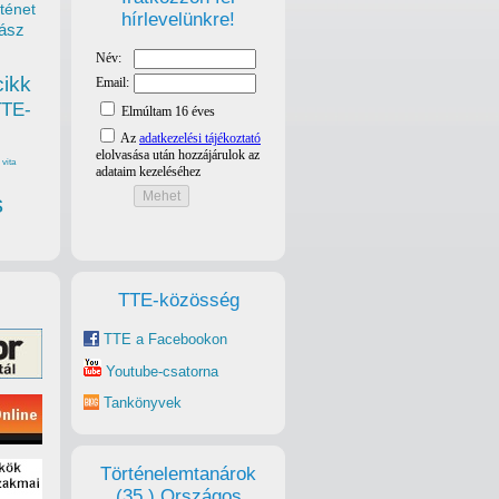
ténet
hírlevelünkre!
ász
cikk
TTE-
vita
s
TTE-közösség
TTE a Facebookon
Youtube-csatorna
Tankönyvek
Történelemtanárok
(35.) Országos