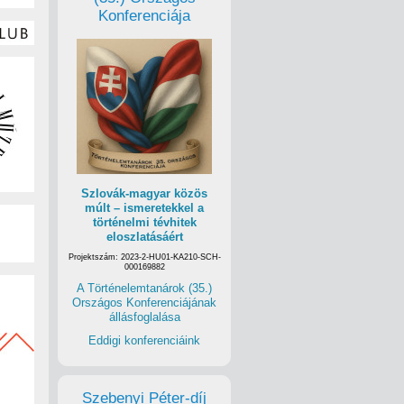
Konferenciája
Szlovák-magyar közös
múlt – ismeretekkel a
történelmi tévhitek
eloszlatásáért
Projektszám: 2023-2-HU01-KA210-SCH-
000169882
A Történelemtanárok (35.)
Országos Konferenciájának
állásfoglalása
Eddigi konferenciáink
Szebenyi Péter-díj