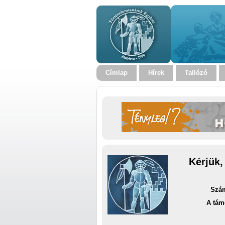
Címlap
Hírek
Tallózó
Kérjük,
Szám
A tám