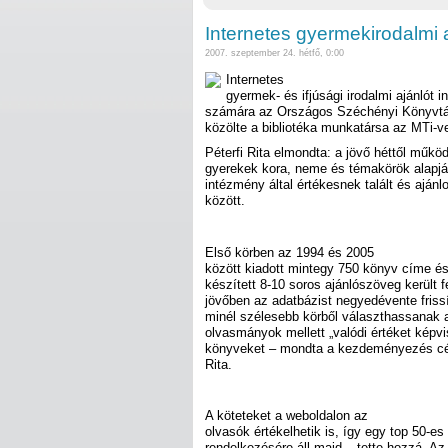
Internetes gyermekirodalmi 
2007. szeptember 24. hétfő, 0:00
Internetes
gyermek- és ifjúsági irodalmi ajánlót 
számára az Országos Széchényi Könyvtá
közölte a bibliotéka munkatársa az MTi-ve
Péterfi Rita elmondta: a jövő héttől műkö
gyerekek kora, neme és témakörök alapján
intézmény által értékesnek talált és ajánlo
között.
Első körben az 1994 és 2005
között kiadott mintegy 750 könyv címe é
készített 8-10 soros ajánlószöveg került fe
jövőben az adatbázist negyedévente frissí
minél szélesebb körből választhassanak 
olvasmányok mellett „valódi értéket képv
könyveket – mondta a kezdeményezés célj
Rita.
A köteteket a weboldalon az
olvasók értékelhetik is, így egy top 50-es 
rendelkezésére áll majd – tette hozzá. A