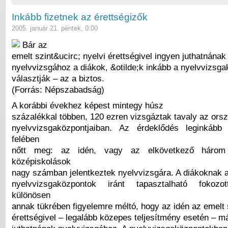
Inkább fizetnek az érettségizők
2005. január 21. péntek, 0:00
Bár az
emelt szint&ucirc; nyelvi érettségivel ingyen juthatnának
nyelvvizsgához a diákok, &otilde;k inkább a nyelvvizsg
választják – az a biztos.
(Forrás: Népszabadság)
A korábbi évekhez képest mintegy húsz
százalékkal többen, 120 ezren vizsgáztak tavaly az ors
nyelvvizsgaközpontjaiban. Az érdeklődés leginkáb
felében
nőtt meg: az idén, vagy az elkövetkező háro
középiskolások
nagy számban jelentkeztek nyelvvizsgára. A diákoknak 
nyelvvizsgaközpontok iránt tapasztalható fokozo
különösen
annak tükrében figyelemre méltó, hogy az idén az emelt 
érettségivel – legalább közepes teljesítmény esetén – m