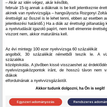
– Akár az idén végez, akár később,
február 15-ig annak a diáknak is be kell jelentkeznie éret
akinek van nyelvvizsgája – hangsúlyozta Rozgonyi Zoltán
érettségit az ősszel is le lehet tenni, ebben az esetben 
jelentkezési határidő.) Ha a diák az érettségi pillanatáig
a nyelvtudását igazoló papírt, nem kell elmennie érettség
viszont nem, akkor maturálnia kell.
Az évi mintegy 100 ezer nyelvvizsga 60 százalékát
angolból, 30 százalékát németből teszik le. A v
százaléka
középiskolás. A jövőben kissé visszaeshet az érdeklődé
nyelvvizsgaközpontok iránt, de hosszú távon nem v
diákok
elfordulnának a nyelvvizsgázástól.
Akkor tudunk dolgozni, ha Ön is segít!