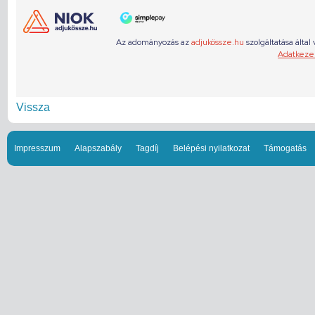
Vissza
Impresszum
Alapszabály
Tagdíj
Belépési nyilatkozat
Támogatás