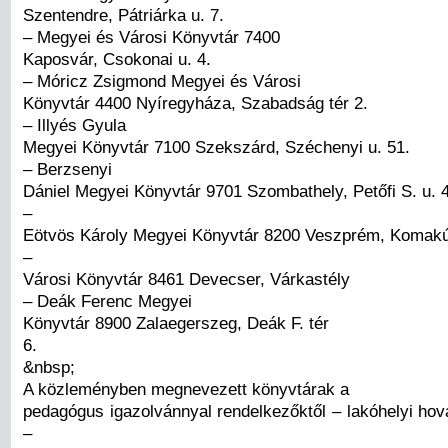
Szentendre, Pátriárka u. 7.
– Megyei és Városi Könyvtár 7400
Kaposvár, Csokonai u. 4.
– Móricz Zsigmond Megyei és Városi
Könyvtár 4400 Nyíregyháza, Szabadság tér 2.
– Illyés Gyula
Megyei Könyvtár 7100 Szekszárd, Széchenyi u. 51.
– Berzsenyi
Dániel Megyei Könyvtár 9701 Szombathely, Petőfi S. u. 
–
Eötvös Károly Megyei Könyvtár 8200 Veszprém, Komakút
–
Városi Könyvtár 8461 Devecser, Várkastély
– Deák Ferenc Megyei
Könyvtár 8900 Zalaegerszeg, Deák F. tér
6.
&nbsp;
A közleményben megnevezett könyvtárak a
pedagógus igazolvánnyal rendelkezőktől – lakóhelyi hov
–