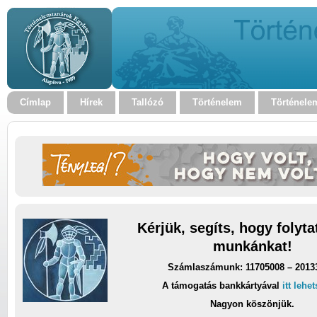
Címlap
Hírek
Tallózó
Történelem
Történele
Kérjük, segíts, hogy folyt
munkánkat!
Számlaszámunk: 11705008 – 2013
A támogatás bankkártyával
itt lehe
Nagyon köszönjük.