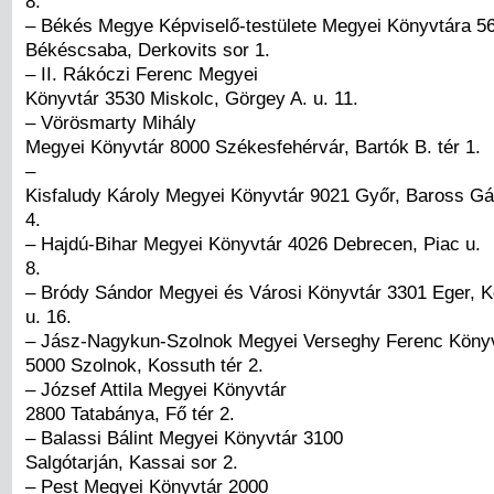
8.
– Békés Megye Képviselő-testülete Megyei Könyvtára 5
Békéscsaba, Derkovits sor 1.
– II. Rákóczi Ferenc Megyei
Könyvtár 3530 Miskolc, Görgey A. u. 11.
– Vörösmarty Mihály
Megyei Könyvtár 8000 Székesfehérvár, Bartók B. tér 1.
–
Kisfaludy Károly Megyei Könyvtár 9021 Győr, Baross Gá
4.
– Hajdú-Bihar Megyei Könyvtár 4026 Debrecen, Piac u.
8.
– Bródy Sándor Megyei és Városi Könyvtár 3301 Eger, 
u. 16.
– Jász-Nagykun-Szolnok Megyei Verseghy Ferenc Köny
5000 Szolnok, Kossuth tér 2.
– József Attila Megyei Könyvtár
2800 Tatabánya, Fő tér 2.
– Balassi Bálint Megyei Könyvtár 3100
Salgótarján, Kassai sor 2.
– Pest Megyei Könyvtár 2000