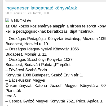
Ingyenesen látogatható könyvtárak
2002. április 18. csütörtök, 0:00
A NKÖM és
az OM közös közleménye alapján a hírben felsorolt kön
kell a pedagógusoknak beiratkozási díjat fizetniük.
– Országos Pedagógiai Könyvtár és&nbsp; Múzeum 105
Budapest, Honvéd u. 19.
– Országos Idegen-nyelvű Könyvtár 1056
Budapest, Molnár u. 11.
– Országos Széchényi Könyvtár 1027
Budapest, Budavári Palota „F” épület
– Fővárosi Szabó Ervin
Könyvtár 1088 Budapest, Szabó Ervin tér 1.
– Bács-Kiskun Megyei
Önkormányzat Katona József Megyei Könyvtára 60
Piaristák
tere 8.
– Csorba Győző Megyei Könyvtár 7621 Pécs, Apáca u.