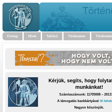
Címlap
Hírek
Tallózó
Történelem
Történele
Kérjük, segíts, hogy folyt
munkánkat!
Számlaszámunk: 11705008 – 2013
A támogatás bankkártyával
itt lehe
Nagyon köszönjük.