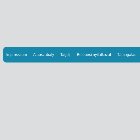
Impresszum
Alapszabály
Tagdíj
Belépési nyilatkozat
Támogatás