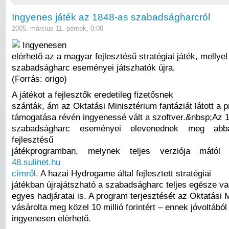
Ingyenes játék az 1848-as szabadságharcról
2005. március 11. péntek, 0:00
Ingyenesen
elérhető az a magyar fejlesztésű stratégiai játék, mellye
szabadságharc eseményei játszhatók újra.
(Forrás: origo)
A játékot a fejlesztők eredetileg fizetősnek
szánták, ám az Oktatási Minisztérium fantáziát látott a 
támogatása révén ingyenessé vált a szoftver.&nbsp;Az 
szabadságharc eseményei elevenednek meg ab
fejlesztésű
játékprogramban, melynek teljes verziója mától 
48.sulinet.hu
címről.
A hazai Hydrogame által fejlesztett stratégiai
játékban újrajátszható a szabadságharc teljes egésze v
egyes hadjáratai is. A program terjesztését az Oktatási 
vásárolta meg közel 10 millió forintért – ennek jóvoltából 
ingyenesen elérhető.