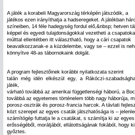
A játék a korabeli Magyarország térképén játszódik, a
játékos ezen irányíthatja a hadseregeket. A játékban há
színeiben, 14 féle hadegység fordul elő,&nbsp; hetven t
képpel és egyedi tulajdonságokkal vezetheti a csapatokat
múlttal ellentétben itt választható, hogy a cári csapatok
beavatkozzanak-e a küzdelembe, vagy se – ezzel is neh
könnyítve 48-as tábornokaink dolgát.
A program fejlesztőinek korábbi nyilatkozata szerint
talán még idén elkészül egy, a Rákóczi-szabadságha
játék,
várható továbbá az amerikai függetlenségi háború, a Boc
továbbá az egyetemes történelem több nagy háborúja, mi
porosz-osztrák és porosz-francia harcok. A távlati fejles
közt szerepel az egyes csaták játszhatósága is – jelenl
számítógép futtatja le a csatákat, s számítja ki az egye
erősségéből, moráljából, ellátottságának fokából, hogy ki
győztes.