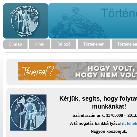
Címlap
Hírek
Tallózó
Történelem
Történele
Kérjük, segíts, hogy folyt
munkánkat!
Számlaszámunk: 11705008 – 2013
A támogatás bankkártyával
itt lehe
Nagyon köszönjük.