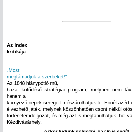
Az Index
kritikája:
„Most
megtámadjuk a szerbeket!”
Az 1848 hiánypótló mű,
hazai kötődésű stratégiai program, melyben nem táv
hanem a
környező népek seregeit mészárolhatjuk le. Ennél azért e
élvezhető játék, melynek köszönhetően csont nélkül ötös
történelemdolgozat, és még azt is megtanulhatjuk, hol v
Kézdivásárhely.
Akkor tudunk dolgozni, ha Ön is segít!