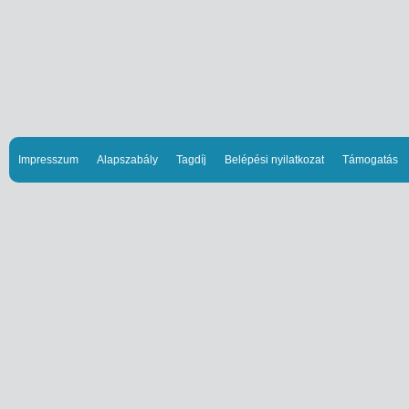
Impresszum
Alapszabály
Tagdíj
Belépési nyilatkozat
Támogatás