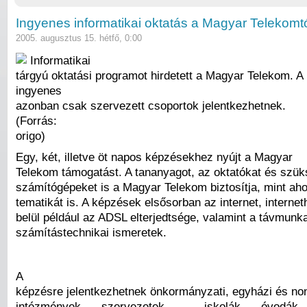
Ingyenes informatikai oktatás a Magyar Telekomt
2005. augusztus 15. hétfő, 0:00
Informatikai
tárgyú oktatási programot hirdetett a Magyar Telekom. A
ingyenes
azonban csak szervezett csoportok jelentkezhetnek.
(Forrás:
origo)
Egy, két, illetve öt napos képzésekhez nyújt a Magyar
Telekom támogatást. A tananyagot, az oktatókat és szük
számítógépeket is a Magyar Telekom biztosítja, mint aho
tematikát is. A képzések elsősorban az internet, interne
belül például az ADSL elterjedtsége, valamint a távmunk
számítástechnikai ismeretek.
A
képzésre jelentkezhetnek önkormányzati, egyházi és non
intézmények, szervezetek – iskolák, óvodák, 