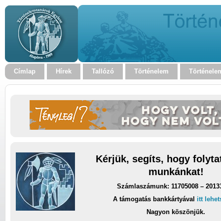
Címlap
Hírek
Tallózó
Történelem
Történele
Kérjük, segíts, hogy folyt
munkánkat!
Számlaszámunk: 11705008 – 2013
A támogatás bankkártyával
itt lehe
Nagyon köszönjük.