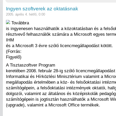
Ingyen szoftverek az oktatásnak
2005. április 4. hétfő, 0:00
Továbbra
is ingyenesen használhatók a közoktatásban és a felsőo
résztvevő felhasználók számára a Microsoft egyes termé
IHM
és a Microsoft 3 évre szóló licencmegállapodást kötött.
(Forrás:
Figyelő)
A Tisztaszoftver Program
keretében 2008. február 28-ig szóló licencmegállapodást 
Informatikai és Hírközlési Minisztérium valamint a Micro
megállapodás értelmében a köz- és felsőoktatási intéz
számítógépein, a felsőoktatási intézmények oktatói, hall
dolgozói, valamint az általános és középiskolák pedagóg
számítógépein is jogtisztán használhatók a Microsoft W
(upgrade), valamint a Microsoft Office termékek.