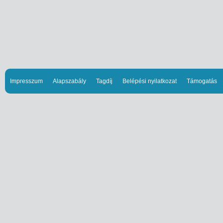
Impresszum
Alapszabály
Tagdíj
Belépési nyilatkozat
Támogatás