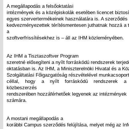
A megállapodás a felsőoktatási
intézmények és a középiskolák esetében licencet biztosí
egyes szervertermékeinek használatára is. A szerződés
kedvezményezettek térítésmentesen juthatnak hozzá a
a
szoftverfrissítésekhez is – áll az IHM közleményében.
Az IHM a Tisztaszoftver Program
szeretné elősegíteni a nyílt forráskódú rendszerek terje
oktatásban is. Az IHM, a Miniszterelnöki Hivatal és a Kö
Szolgáltatási Főigazgatóság részvételével munkacsoport 
céllal, hogy a nyílt forráskódú rendszerek a k
közbeszerzés
rendszerében hozzáférhetőek legyenek az intézmények
számára.
A mostani megállapodás a
korábbi Campus szerződés felújítása, melyet még az Inf