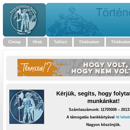
Címlap
Hírek
Tallózó
Történelem
Történele
Kérjük, segíts, hogy folyt
munkánkat!
Számlaszámunk: 11705008 – 2013
A támogatás bankkártyával
itt lehe
Nagyon köszönjük.