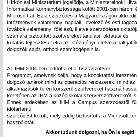
Hírközlési Minisztérium jogelődje, a Miniszterelnöki Hiva
Informatikai Kormánybiztossága kötött 2001-ben három 
Microsofttal. Ez a szerződés a Magyarországon akkreditá
intézmények valamennyi nappali, levelező és esti tagozat
továbbá valamennyi főállású, illetve szerződéses oktatój
számára biztosított szoftvereket tanulási, oktatási és
kutatás-fejlesztési célra az intézményi, illetve a hallgató
dolgozók saját, otthoni számítógépein is.
Az IHM 2004-ben indította el a Tisztaszoftver
Programot, amelynek célja, hogy a közoktatási intézmén
dolgozó tanárok mind az operációs rendszerek, mind az 
alkalmazások terén korszerű szoftvereket használhassa
keretében az IHM a középiskolai szerverszoftverekről is
Ennek érdekében az IHM a Campus szerződéstől fü
időtartamú
szerződést kötött, mely eddig biztosította a Microsoft te
használatát.
Akkor tudunk dolgozni, ha Ön is segít!