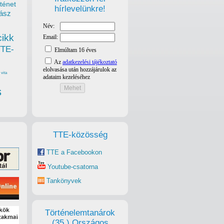
ténet
hírlevelünkre!
ász
cikk
TTE-
vita
s
TTE-közösség
TTE a Facebookon
Youtube-csatorna
Tankönyvek
Történelemtanárok
(35.) Országos