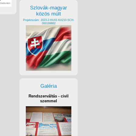
Szlovák-magyar
közös múlt
Projektszám: 2023-2-HU01-KA210-SCH-
000169882
Galéria
Rendszerváltás - civil
szemmel