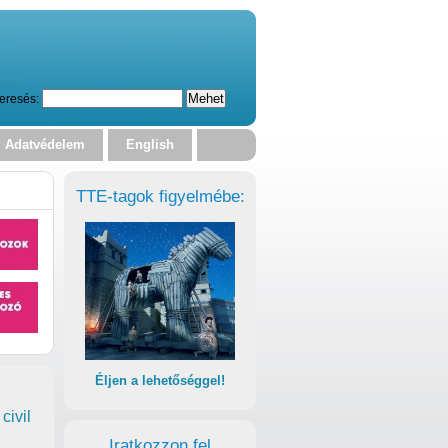
eresés:
Adatvédelem
English
TTE-tagok figyelmébe:
Éljen a lehetőséggel!
civil
Iratkozzon fel