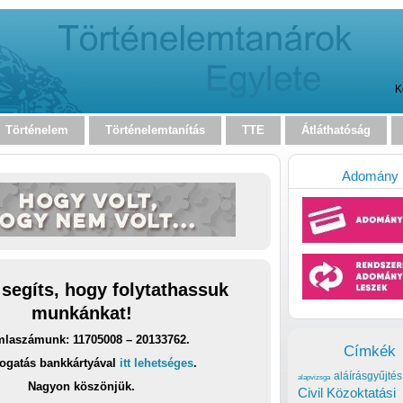
K
Történelem
Történelemtanítás
TTE
Átláthatóság
Adomány
 segíts, hogy folytathassuk
munkánkat!
laszámunk: 11705008 – 20133762.
Címkék
ogatás bankkártyával
itt lehetséges
.
aláírásgyűjtés
alapvizsga
Nagyon köszönjük.
Civil Közoktatási