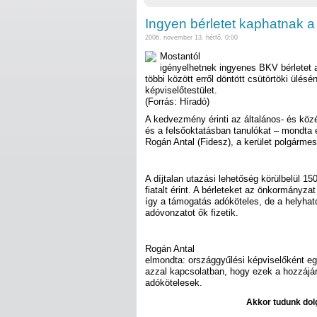
Ingyen bérletet kaphatnak a
2006. november 13. hétfő, 0:00
Mostantól
igényelhetnek ingyenes BKV bérletet az
többi között erről döntött csütörtöki ülésén
képviselőtestület.
(Forrás: Híradó)
A kedvezmény érinti az általános- és köz
és a felsőoktatásban tanulókat – mondta
Rogán Antal (Fidesz), a kerület polgármes
A díjtalan utazási lehetőség körülbelül 15
fiatalt érint. A bérleteket az önkormányza
így a támogatás adóköteles, de a helyható
adóvonzatot ők fizetik.
Rogán Antal
elmondta: országgyűlési képviselőként eg
azzal kapcsolatban, hogy ezek a hozzájá
adókötelesek.
Akkor tudunk dolg