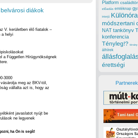
Platform
családtör
gy
emléknap
 belvárosi diákok
előadás
Különóra
interjú
módszertani 
 V. kerületben élő fiatalok –
tankönyv
NAT
 a helyi
konferencia
Tényleg!?
törvény
álhírek
épiskolásokat
állásfoglalá
 el a Független Hírügynökségnek
tere.
érettségi
00-3000
Partnerek
t vásárolja meg az BKV-tól,
ság vállalta azt is, hogy az
yébként javaslatot nyújt be
rulások ne legyenek
ozni, ha Ön is segít!