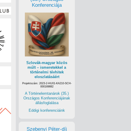
Konferenciája
Szlovák-magyar közös
múlt – ismeretekkel a
történelmi tévhitek
eloszlatásáért
Projektszám: 2023-2-HU01-KA210-SCH-
000169882
A Történelemtanárok (35.)
Országos Konferenciájának
állásfoglalása
Eddigi konferenciáink
Szebenyi Péter-díj