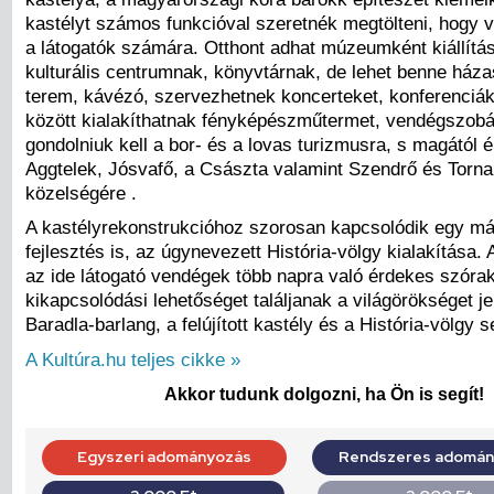
kastélyt számos funkcióval szeretnék megtölteni, hogy 
a látogatók számára. Otthont adhat múzeumként kiállítá
kulturális centrumnak, könyvtárnak, de lehet benne ház
terem, kávézó, szervezhetnek koncerteket, konferenciáka
között kialakíthatnak fényképészműtermet, vendégszobá
gondolniuk kell a bor- és a lovas turizmusra, s magától 
Aggtelek, Jósvafő, a Császta valamint Szendrő és Torn
közelségére .
A kastélyrekonstrukcióhoz szorosan kapcsolódik egy más
fejlesztés is, az úgynevezett História-völgy kialakítása. 
az ide látogató vendégek több napra való érdekes szóra
kikapcsolódási lehetőséget találjanak a világörökséget je
Baradla-barlang, a felújított kastély és a História-völgy 
A Kultúra.hu teljes cikke »
Akkor tudunk dolgozni, ha Ön is segít!