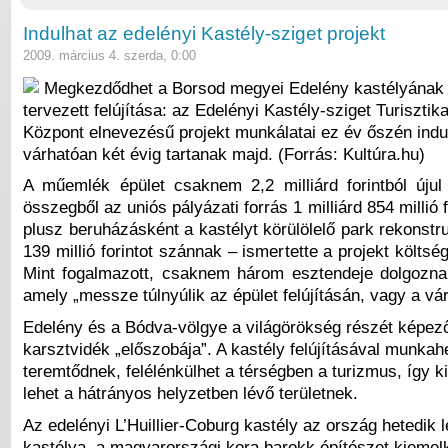
Indulhat az edelényi Kastély-sziget projekt
2009. március 4. szerda, 0:00
Megkezdődhet a Borsod megyei Edelény kastélyának 
tervezett felújítása: az Edelényi Kastély-sziget Turisztika
Központ elnevezésű projekt munkálatai ez év őszén indu
várhatóan két évig tartanak majd. (Forrás: Kultúra.hu)
A műemlék épület csaknem 2,2 milliárd forintból úju
összegből az uniós pályázati forrás 1 milliárd 854 millió 
plusz beruházásként a kastélyt körülölelő park rekonstr
139 millió forintot szánnak – ismertette a projekt költsé
Mint fogalmazott, csaknem három esztendeje dolgozn
amely „messze túlnyúlik az épület felújításán, vagy a vá
Edelény és a Bódva-völgye a világörökség részét képező
karsztvidék „előszobája”. A kastély felújításával munkah
teremtődnek, felélénkülhet a térségben a turizmus, így ki
lehet a hátrányos helyzetben lévő területnek.
Az edelényi L’Huillier-Coburg kastély az ország hetedik
kastélya, a magyarországi kora barokk építészet kiemel