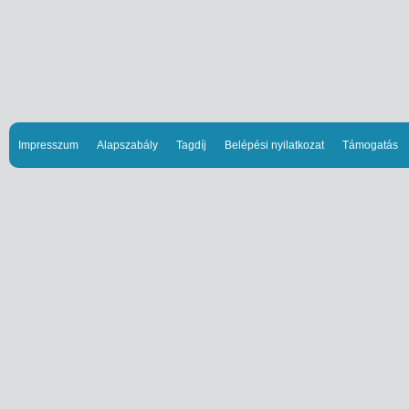
Impresszum
Alapszabály
Tagdíj
Belépési nyilatkozat
Támogatás