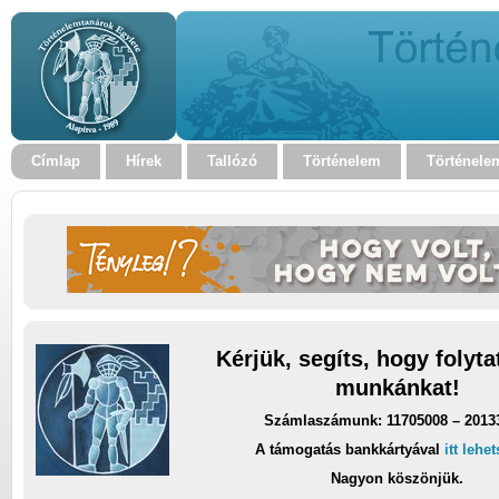
Címlap
Hírek
Tallózó
Történelem
Történele
Kérjük, segíts, hogy folyt
munkánkat!
Számlaszámunk: 11705008 – 2013
A támogatás bankkártyával
itt lehe
Nagyon köszönjük.