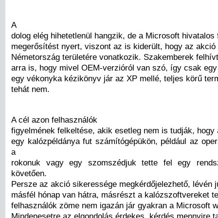
A
dolog elég hihetetlenül hangzik, de a Microsoft hivatalos
megerősítést nyert, viszont az is kiderült, hogy az akció
Németország területére vonatkozik. Szakemberek felhívt
arra is, hogy mivel OEM-verzióról van szó, így csak egy
egy vékonyka kézikönyv jár az XP mellé, teljes körű te
tehát nem.
A cél azon felhasználók
figyelmének felkeltése, akik esetleg nem is tudják, hog
egy kalózpéldánya fut számítógépükön, például az oper
a
rokonuk vagy egy szomszédjuk tette fel egy rends
követően.
Persze az akció sikeressége megkérdőjelezhető, lévén jú
másfél hónap van hátra, másrészt a kalózszoftvereket te
felhasználók zöme nem igazán jár gyakran a Microsoft w
Mindenesetre az elgondolás érdekes, kérdés mennyire t