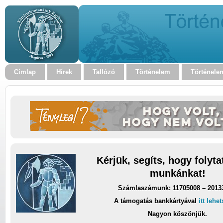
Címlap
Hírek
Tallózó
Történelem
Történele
Kérjük, segíts, hogy folyt
munkánkat!
Számlaszámunk: 11705008 – 2013
A támogatás bankkártyával
itt lehe
Nagyon köszönjük.