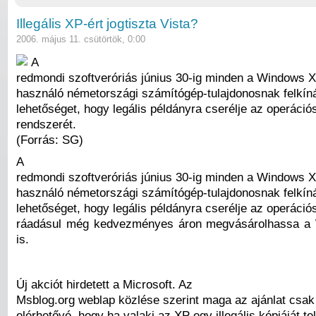
Illegális XP-ért jogtiszta Vista?
2006. május 11. csütörtök, 0:00
A
redmondi szoftveróriás június 30-ig minden a Windows XP
használó németországi számítógép-tulajdonosnak felkíná
lehetőséget, hogy legális példányra cserélje az operáció
rendszerét.
(Forrás: SG)
A
redmondi szoftveróriás június 30-ig minden a Windows XP
használó németországi számítógép-tulajdonosnak felkíná
lehetőséget, hogy legális példányra cserélje az operáció
ráadásul még kedvezményes áron megvásárolhassa a 
is.
Új akciót hirdetett a Microsoft. Az
Msblog.org weblap közlése szerint maga az ajánlat csak 
elérhetővé, hogy ha valaki az XP egy illegális kópiáját tel