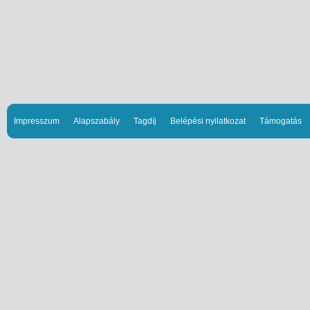
Impresszum
Alapszabály
Tagdíj
Belépési nyilatkozat
Támogatás