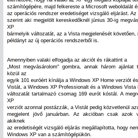
számítógépére, majd felkereste a Microsoft weboldalát és
az operációs rendszer eredetiséget vizsgáló eljárást. Az 
szerint aki megjelölt kereskedőknél június 30-ig megvá
XP
bármelyik változatát, az a Vista megjelenését követően,
példányt az új operációs rendszerből is.
Amennyiben valaki elfogadja az akciót és rákattint a
„Most megvásárolom” gombra, annak három ajánlat t
közül az
egyik 101 euróért kínálja a Windows XP Home verziót é
Vistát, a Windows XP Professionalt és a Windows Vista
változatát tartalmazó csomag 169 eurót kóstál. A meg
XP
verziót azonnal postázzák, a Vistát pedig közvetlenül az
megjelent jövő januárban. Az akcióban csak azok v
akiknek
az eredetiségét vizsgáló eljárás megállapította, hogy nem
Windows XP van a számítógépükön.