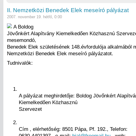
II. Nemzetközi Benedek Elek meseíró pályázat
2007. november 19. hétfő, 0:00
A Boldog
Jövőnkért Alapítvány Kiemelkedően Közhasznú Szervez
mesemondó,
Benedek Elek születésének 148.évfordulója alkalmából me
Nemzetközi Benedek Elek meseíró pályázatot.
Tudnivalók:
A pályázat meghirdetője: Boldog Jövőnkért Alapítv
Kiemelkedően Közhasznú
Szervezet
Cím , elérhetőség: 8501 Pápa, Pf. 192., Telefon:
0630-4401397 , e-mail:
bjal@freemail.hu
, web: