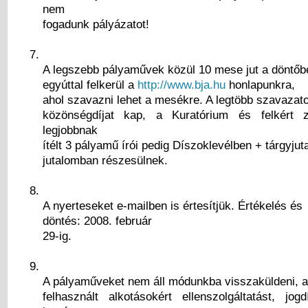
nem
fogadunk pályázatot!
A legszebb pályaművek közül 10 mese jut a döntőb
egyúttal felkerül a
http://www.bja.hu
honlapunkra,
ahol szavazni lehet a mesékre. A legtöbb szavazat
közönségdíjat kap, a Kuratórium és felkért zs
legjobbnak
ítélt 3 pályamű írói pedig Díszoklevélben + tárgyju
jutalomban részesülnek.
A nyerteseket e-mailben is értesítjük. Értékelés és
döntés: 2008. február
29-ig.
A pályaműveket nem áll módunkba visszaküldeni, a
felhasznált alkotásokért ellenszolgáltatást, jog