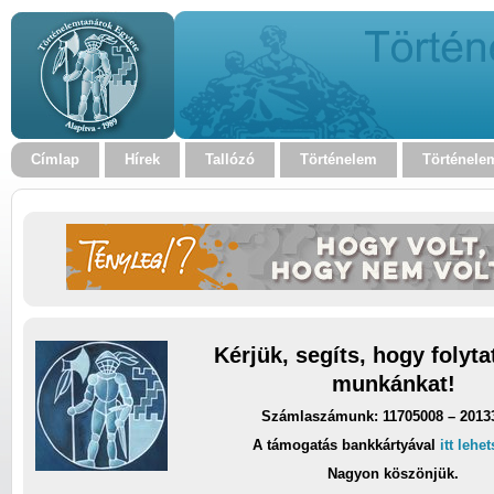
Címlap
Hírek
Tallózó
Történelem
Történele
Kérjük, segíts, hogy folyt
munkánkat!
Számlaszámunk: 11705008 – 2013
A támogatás bankkártyával
itt lehe
Nagyon köszönjük.