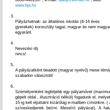
www.bja.hu
Pályázhatnak: az általános iskolás (6-14 éves
gyerekek) korosztály tagjai, magyar és nem magya
egyaránt.
Nevezési díj
nincs!
A pályázatként beadott (magyar nyelvű) mese témá
szabadon választott!
Személyenként legfeljebb egy pályaművet (maxim
gépelt oldal , illusztráció nélkül) fogadunk el, melye
15-ig kell eljuttatni kizárólag e-mailben címünkre. 
szíveskedjenek beírni: Meseíró pályázat). A hat