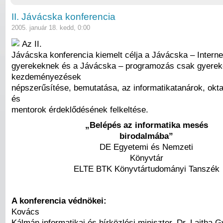
II. Jávácska konferencia
2005. január 18. kedd, 0:00
Az II.
Jávácska konferencia kiemelt célja a Jávácska – Interne
gyerekeknek és a Jávácska – programozás csak gyere
kezdeményezések
népszerűsítése, bemutatása, az informatikatanárok, okt
és
mentorok érdeklődésének felkeltése.
„Belépés az informatika mesés
birodalmába”
DE Egyetemi és Nemzeti
Könyvtár
ELTE BTK Könyvtártudományi Tanszék
A konferencia védnökei:
Kovács
Kálmán informatikai és hírközlési miniszter, Dr. Lajtha G