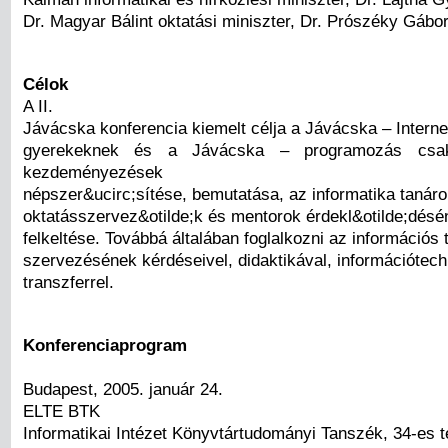
Dr. Magyar Bálint oktatási miniszter, Dr. Prószéky Gábo
Célok
A II.
Jávácska konferencia kiemelt célja a Jávácska – Interne
gyerekeknek és a Jávácska – programozás csa
kezdeményezések
népszer&ucirc;sítése, bemutatása, az informatika tanáro
oktatásszervez&otilde;k és mentorok érdekl&otilde;désé
felkeltése. Továbbá általában foglalkozni az információs
szervezésének kérdéseivel, didaktikával, információtech
transzferrel.
Konferenciaprogram
Budapest, 2005. január 24.
ELTE BTK
Informatikai Intézet Könyvtártudományi Tanszék, 34-es 