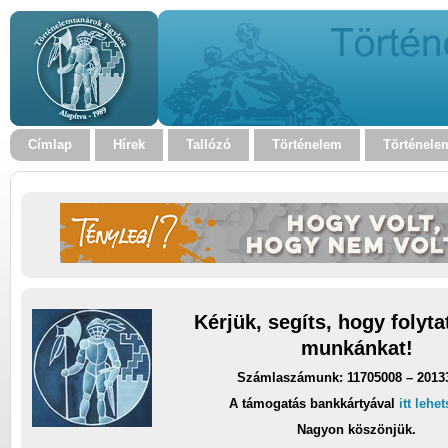
Címlap
Hírek
Tallózó
Történelem
Történele
Kérjük, segíts, hogy folyt
munkánkat!
Számlaszámunk: 11705008 – 2013
A támogatás bankkártyával
itt lehe
Nagyon köszönjük.