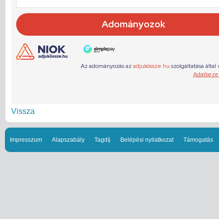
Vissza
Impresszum
Alapszabály
Tagdíj
Belépési nyilatkozat
Támogatás