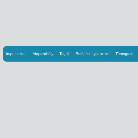
Impresszum
Alapszabály
Tagdíj
Belépési nyilatkozat
Támogatás