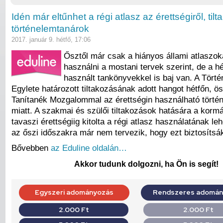
Idén már eltűnhet a régi atlasz az érettségiről, til
történelemtanárok
2017. január 9. hétfő, 17:06
Ősztől már csak a hiányos állami atlaszoka
használni a mostani tervek szerint, de a 
használt tankönyvekkel is baj van. A Tört
Egylete határozott tiltakozásának adott hangot hétfőn, 
Tanítanék Mozgalommal az érettségin használható történ
miatt. A szakmai és szülői tiltakozások hatására a korm
tavaszi érettségiig kitolta a régi atlasz használatának l
az őszi időszakra már nem tervezik, hogy ezt biztosítsá
Bővebben
az Eduline oldalán…
Akkor tudunk dolgozni, ha Ön is segít!