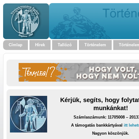
Címlap
Hírek
Tallózó
Történelem
Történele
Kérjük, segíts, hogy folyt
munkánkat!
Számlaszámunk: 11705008 – 2013
A támogatás bankkártyával
itt lehe
Nagyon köszönjük.