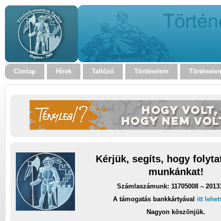
Címlap
Hírek
Tallózó
Történelem
Történele
Kérjük, segíts, hogy folyt
munkánkat!
Számlaszámunk: 11705008 – 2013
A támogatás bankkártyával
itt lehe
Nagyon köszönjük.