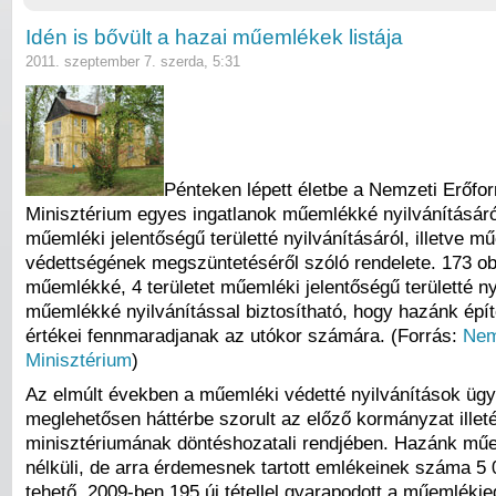
Idén is bővült a hazai műemlékek listája
2011. szeptember 7. szerda, 5:31
Pénteken lépett életbe a Nemzeti Erőfor
Minisztérium egyes ingatlanok műemlékké nyilvánításáró
műemléki jelentőségű területté nyilvánításáról, illetve m
védettségének megszüntetéséről szóló rendelete. 173 o
műemlékké, 4 területet műemléki jelentőségű területté nyi
műemlékké nyilvánítással biztosítható, hogy hazánk épít
értékei fennmaradjanak az utókor számára. (Forrás:
Nem
Minisztérium
)
Az elmúlt években a műemléki védetté nyilvánítások üg
meglehetősen háttérbe szorult az előző kormányzat illet
minisztériumának döntéshozatali rendjében. Hazánk mű
nélküli, de arra érdemesnek tartott emlékeinek száma 5 
tehető. 2009-ben 195 új tétellel gyarapodott a műemlékj