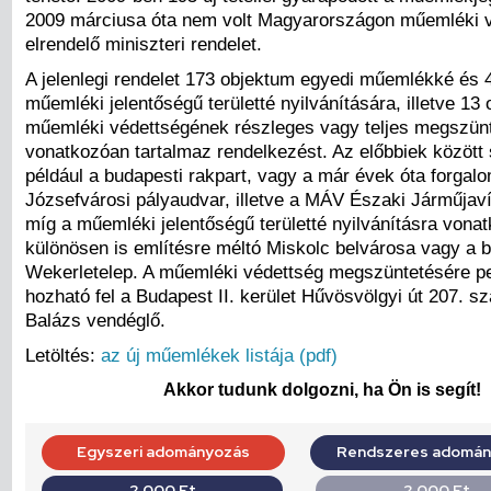
2009 márciusa óta nem volt Magyarországon műemléki v
elrendelő miniszteri rendelet.
A jelenlegi rendelet 173 objektum egyedi műemlékké és 4
műemléki jelentőségű területté nyilvánítására, illetve 13
műemléki védettségének részleges vagy teljes megszün
vonatkozóan tartalmaz rendelkezést. Az előbbiek között
például a budapesti rakpart, vagy a már évek óta forgalo
Józsefvárosi pályaudvar, illetve a MÁV Északi Járműjavít
míg a műemléki jelentőségű területté nyilvánításra vona
különösen is említésre méltó Miskolc belvárosa vagy a 
Wekerletelep. A műemléki védettség megszüntetésére pe
hozható fel a Budapest II. kerület Hűvösvölgyi út 207. sz
Balázs vendéglő.
Letöltés:
az új műemlékek listája (pdf)
Akkor tudunk dolgozni, ha Ön is segít!