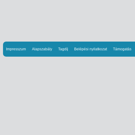
Impresszum
Alapszabály
Tagdíj
Belépési nyilatkozat
Támogatás