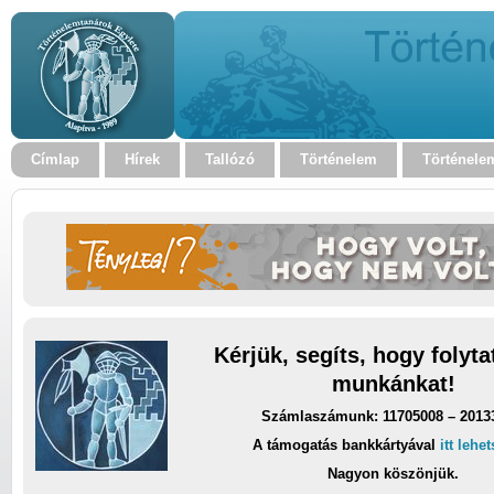
Címlap
Hírek
Tallózó
Történelem
Történele
Kérjük, segíts, hogy folyt
munkánkat!
Számlaszámunk: 11705008 – 2013
A támogatás bankkártyával
itt lehe
Nagyon köszönjük.