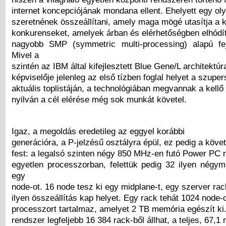
internet koncepciójának mondana ellent. Ehelyett egy ol
szeretnének összeállítani, amely maga mögé utasítja a 
konkurenseket, amelyek árban és elérhetőségben elhódít
nagyobb SMP (symmetric multi-processing) alapú fej
Mivel a
szintén az IBM által kifejlesztett Blue Gene/L architektú
képviselője jelenleg az első tízben foglal helyet a szup
aktuális toplistáján, a technológiában megvannak a kellő 
nyilván a cél elérése még sok munkát követel.
Igaz, a megoldás eredetileg az eggyel korábbi
generációra, a P-jelzésű osztályra épül, ez pedig a köv
fest: a legalsó szinten négy 850 MHz-en futó Power PC 
egyetlen processzorban, felettük pedig 32 ilyen négym
egy
node-ot. 16 node tesz ki egy midplane-t, egy szerver rac
ilyen összeállítás kap helyet. Egy rack tehát 1024 node-
processzort tartalmaz, amelyet 2 TB memória egészít ki
rendszer legfeljebb 16 384 rack-ből állhat, a teljes, 67,1 