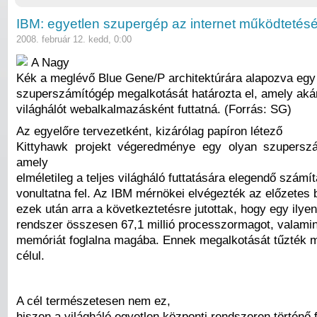
IBM: egyetlen szupergép az internet működtetés
2008. február 12. kedd, 0:00
A Nagy
Kék a meglévő Blue Gene/P architektúrára alapozva egy
szuperszámítógép megalkotását határozta el, amely akár
világhálót webalkalmazásként futtatná. (Forrás: SG)
Az egyelőre tervezetként, kizárólag papíron létező
Kittyhawk projekt végeredménye egy olyan szuperszá
amely
elméletileg a teljes világháló futtatására elegendő számít
vonultatna fel. Az IBM mérnökei elvégezték az előzetes 
ezek után arra a következtetésre jutottak, hogy egy ily
rendszer összesen 67,1 millió processzormagot, valamin
memóriát foglalna magába. Ennek megalkotását tűzték m
célul.
A cél természetesen nem ez,
hiszen a világháló egyetlen központi rendszeren történő 