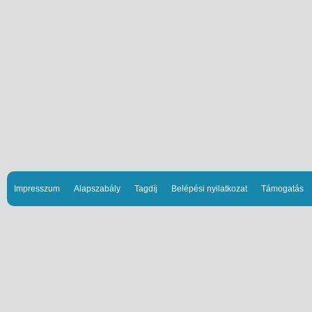
Impresszum
Alapszabály
Tagdíj
Belépési nyilatkozat
Támogatás