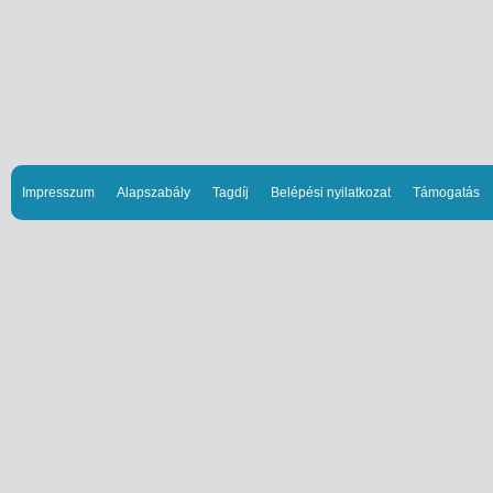
Impresszum
Alapszabály
Tagdíj
Belépési nyilatkozat
Támogatás