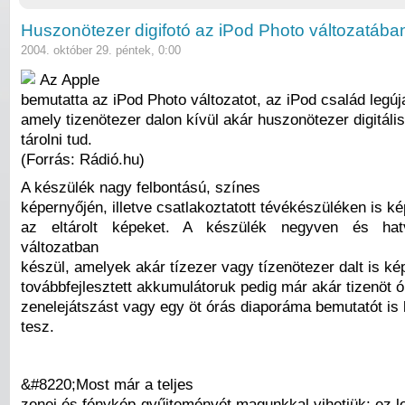
Huszonötezer digifotó az iPod Photo változatába
2004. október 29. péntek, 0:00
Az Apple
bemutatta az iPod Photo változatot, az iPod család legúja
amely tizenötezer dalon kívül akár huszonötezer digitális
tárolni tud.
(Forrás: Rádió.hu)
A készülék nagy felbontású, színes
képernyőjén, illetve csatlakoztatott tévékészüléken is k
az eltárolt képeket. A készülék negyven és hatv
változatban
készül, amelyek akár tízezer vagy tízenötezer dalt is kép
továbbfejlesztett akkumulátoruk pedig már akár tizenöt ó
zenelejátszást vagy egy öt órás diaporáma bemutatót is 
tesz.
&#8220;Most már a teljes
zenei és fénykép-gyűjteményét magunkkal vihetjük; ez l