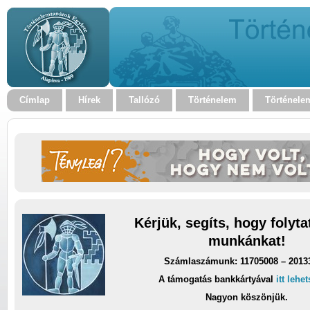
Címlap
Hírek
Tallózó
Történelem
Történele
Kérjük, segíts, hogy folyt
munkánkat!
Számlaszámunk: 11705008 – 2013
A támogatás bankkártyával
itt lehe
Nagyon köszönjük.