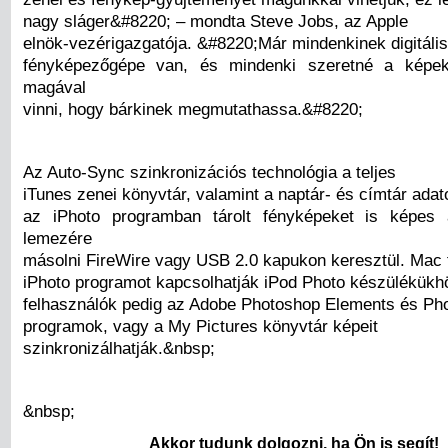
nagy sláger&#8220; – mondta Steve Jobs, az Apple
elnök-vezérigazgatója. &#8220;Már mindenkinek digitális
fényképezőgépe van, és mindenki szeretné a képe
magával
vinni, hogy bárkinek megmutathassa.&#8220;
Az Auto-Sync szinkronizációs technológia a teljes
iTunes zenei könyvtár, valamint a naptár- és címtár adat
az iPhoto programban tárolt fényképeket is képes
lemezére
másolni FireWire vagy USB 2.0 kapukon keresztül. Mac 
iPhoto programot kapcsolhatják iPod Photo készülékük
felhasználók pedig az Adobe Photoshop Elements és Ph
programok, vagy a My Pictures könyvtár képeit
szinkronizálhatják.&nbsp;
&nbsp;
Akkor tudunk dolgozni, ha Ön is segít!