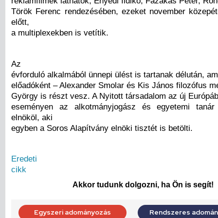
reklámfilmek láthatók, Enyedi Ildikó, Fazakas Péter, Ro
Török Ferenc rendezésében, ezeket november közepét
előtt,
a multiplexekben is vetítik.
Az
évforduló alkalmából ünnepi ülést is tartanak délután, a
előadóként – Alexander Smolar és Kis János filozófus me
György is részt vesz. A Nyitott társadalom az új Európá
eseményen az alkotmányjogász és egyetemi tanár
elnököl, aki
egyben a Soros Alapítvány elnöki tisztét is betölti.
Eredeti
cikk
Akkor tudunk dolgozni, ha Ön is segít!