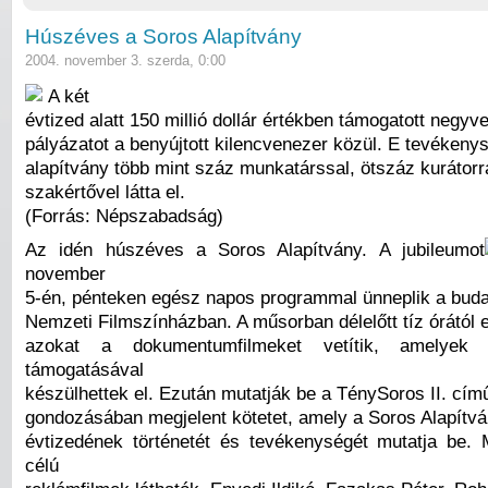
Húszéves a Soros Alapítvány
2004. november 3. szerda, 0:00
A két
évtized alatt 150 millió dollár értékben támogatott negyv
pályázatot a benyújtott kilencvenezer közül. E tevékeny
alapítvány több mint száz munkatárssal, ötszáz kurátorr
szakértővel látta el.
(Forrás: Népszabadság)
Az idén húszéves a Soros Alapítvány. A jubileumot
november
5-én, pénteken egész napos programmal ünneplik a buda
Nemzeti Filmszínházban. A műsorban délelőtt tíz órától es
azokat a dokumentumfilmeket vetítik, amelyek 
támogatásával
készülhettek el. Ezután mutatják be a TénySoros II. cím
gondozásában megjelent kötetet, amely a Soros Alapítv
évtizedének történetét és tevékenységét mutatja be. 
célú