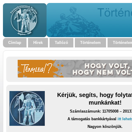
Címlap
Hírek
Tallózó
Történelem
Történele
Kérjük, segíts, hogy folyt
munkánkat!
Számlaszámunk: 11705008 – 2013
A támogatás bankkártyával
itt lehe
Nagyon köszönjük.