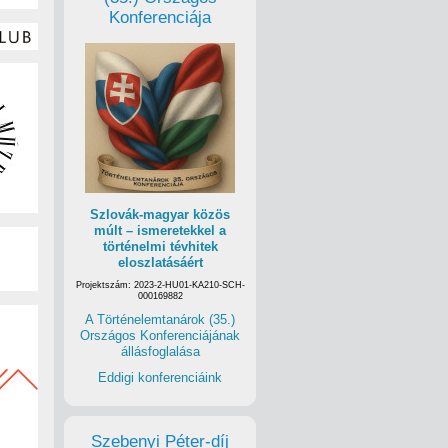
Konferenciája
Szlovák-magyar közös
múlt – ismeretekkel a
történelmi tévhitek
eloszlatásáért
Projektszám: 2023-2-HU01-KA210-SCH-
000169882
A Történelemtanárok (35.)
Országos Konferenciájának
állásfoglalása
Eddigi konferenciáink
Szebenyi Péter-díj