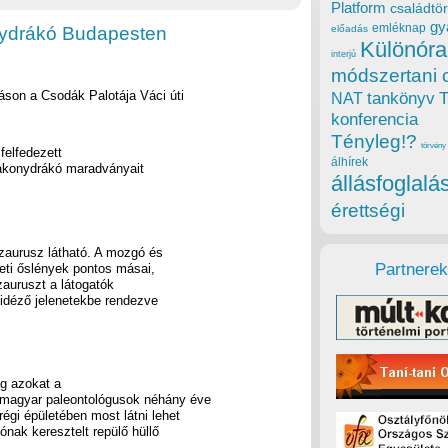
Platform
családtör
gy
emléknap
ydrákó Budapesten
előadás
Különóra
interjú
módszertani 
táson a Csodák Palotája Váci úti
tankönyv
NAT
konferencia
Tényleg!?
törvény
felfedezett
álhírek
akonydrákó maradványait
állásfoglalá
érettségi
oszaurusz látható. A mozgó és
Partnerek
eti őslények pontos másai,
zauruszt a látogatók
 idéző jelenetekbe rendezve
ég azokat a
magyar paleontológusok néhány éve
égi épületében most látni lehet
nak keresztelt repülő hüllő