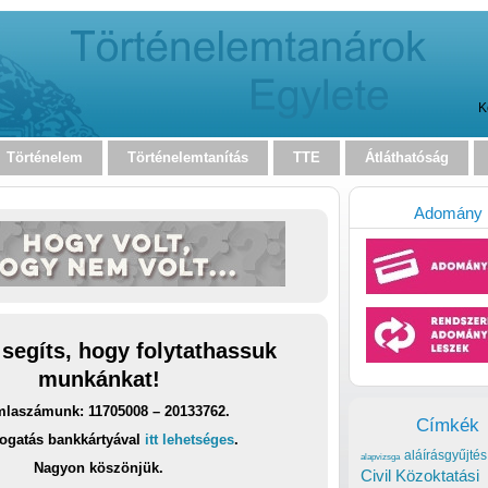
K
Történelem
Történelemtanítás
TTE
Átláthatóság
Adomány
 segíts, hogy folytathassuk
munkánkat!
laszámunk: 11705008 – 20133762.
Címkék
ogatás bankkártyával
itt lehetséges
.
aláírásgyűjtés
alapvizsga
Nagyon köszönjük.
Civil Közoktatási