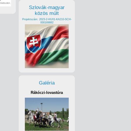
Szlovák-magyar
közös múlt
Projektszám: 2023-2-HU01-KA210-SCH-
000169882
Galéria
Rákóczi-lovastúra