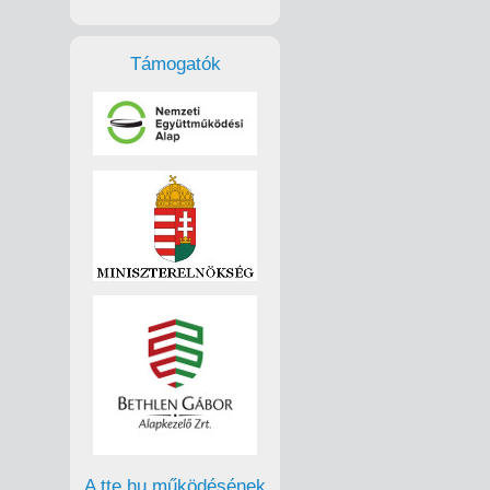
Támogatók
A tte.hu működésének