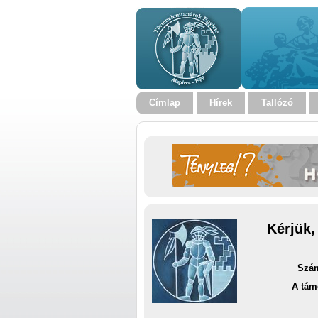
Címlap
Hírek
Tallózó
Kérjük,
Szám
A tám