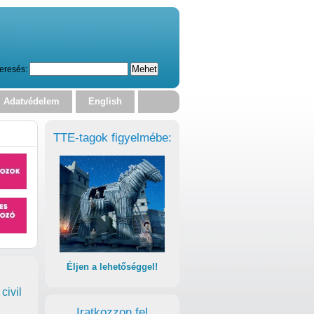
eresés:
Adatvédelem
English
TTE-tagok figyelmébe:
Éljen a lehetőséggel!
civil
Iratkozzon fel