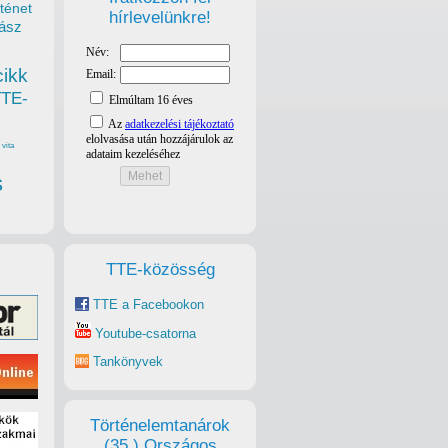
ténet
hírlevelünkre!
ász
cikk
TTE-
vita
s
TTE-közösség
TTE a Facebookon
Youtube-csatorna
Tankönyvek
Történelemtanárok
(35.) Országos