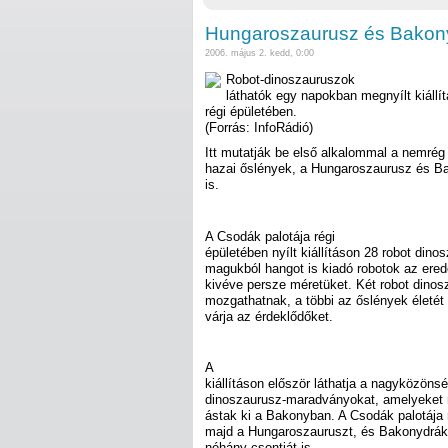
Hungaroszaurusz és Bakon
2006. május 2. kedd, 0:00
Robot-dinoszauruszok
láthatók egy napokban megnyílt kiállí
régi épületében.
(Forrás: InfoRádió)
Itt mutatják be első alkalommal a nemrég 
hazai őslények, a Hungaroszaurusz és B
is.
A Csodák palotája régi
épületében nyílt kiállításon 28 robot din
magukból hangot is kiadó robotok az ered
kivéve persze méretüket. Két robot dinos
mozgathatnak, a többi az őslények életét
várja az érdeklődőket.
A
kiállításon először láthatja a nagyközöns
dinoszaurusz-maradványokat, amelyeket 
ástak ki a Bakonyban. A Csodák palotája r
majd a Hungaroszauruszt, és Bakonydrákó
néhány csontját is.